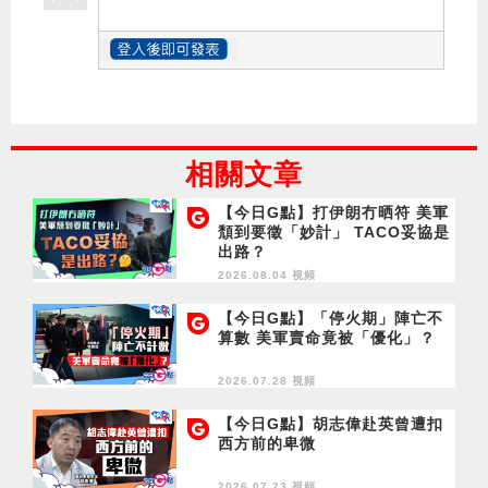
相關文章
【今日G點】打伊朗冇晒符 美軍
頹到要徵「妙計」 TACO妥協是
出路？
2026.08.04 視頻
【今日G點】「停火期」陣亡不
算數 美軍賣命竟被「優化」？
2026.07.28 視頻
【今日G點】胡志偉赴英曾遭扣
西方前的卑微
2026.07.23 視頻