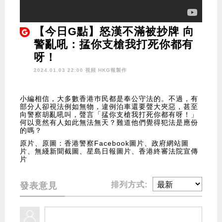
【今日G點】怒漢不滿被抄牌 向
警亂吼：掹你支槍我打死你都有
呀！
2024.01.03 22:00 視頻
HKG報製作
小編相信，大多數香港巿民都是奉公守法的。不過，有
部分人卻視法例如無物，違例泊車還要聲大夾惡，甚至
向警察胡亂吼叫，聲言「掹你支槍我打死你都有呀！」
何以竟然有人如此無法無天？難道他們覺得犯法是應份
的嗎？
原片、原圖：香港警察Facebook圖片、政府網站圖
片、無綫新聞截圖、星島日報圖片、香港終審法院宣傳
片
排列方式:
發表意見