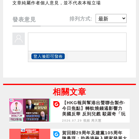
文章純屬作者個人意見，並不代表本報立場
排列方式:
發表意見
相關文章
【HKG報與幫港出聲聯合製作‧
今日焦點】轉軚燒錢遏影響力
美國反華 反到兒戲 駁羅奇「玩
完論」 香港唔靠中國 唔通靠美
2026.07.29 視頻
周天慧
國？
賀回歸29周年及建黨105周年
陳曼琪：助香港融入國家發展大