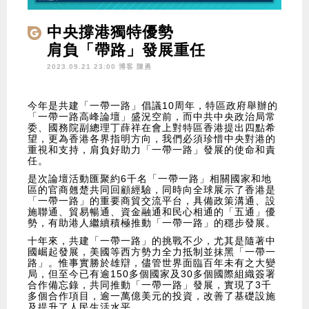
中央撐港獨特優勢
肩負「帶路」發展重任
2023.09.21 23:00 博客
陳勇
今年是共建「一帶一路」倡議10周年，特區政府舉辦的
「一帶一路高峰論壇」盛況空前，而中共中央政治局常
委、國務院副總理丁薛祥在會上對特區香港提出四點希
望，更為香港各界指明方向，我們必須珍惜中央對港的
重視和支持，肩負好助力「一帶一路」發展的使命和責
任。
是次論壇活動匯聚約6千名「一帶一路」相關國家和地
區的官商翹楚共同回顧經驗，同時向全球展示了香港是
「一帶一路」的重要商貿交流平台，具備政策溝通、設
施聯通、貿易暢通、資金融通和民心相通的「五通」優
勢，有助港人繼續積極推動「一帶一路」的穩步發展。
十年來，共建「一帶一路」的挑戰不少，尤其是隨著中
國崛起發展，美國等西方勢力全力抵制並抹黑「一帶一
路」。惟事實勝於雄辯，儘管世界面臨百年未有之大變
局，但至今已有逾150多個國家及30多個國際組織簽署
合作備忘錄，共同推動「一帶一路」發展，實現了3千
多個合作項目，逾一萬億美元的投資，改善了基礎設施
及提升了人民生活水平。