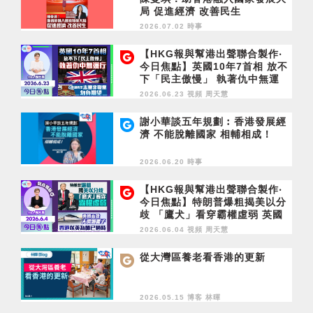
局 促進經濟 改善民生
2026.07.02 時事
【HKG報與幫港出聲聯合製作‧
今日焦點】英國10年7首相 放不
下「民主傲慢」 執著仇中無運
行 立會議員是志業非職業 勿負
2026.06.23 視頻
周天慧
期望
謝小華談五年規劃︰香港發展經
濟 不能脫離國家 相輔相成！
2026.06.20 時事
【HKG報與幫港出聲聯合製作‧
今日焦點】特朗普爆粗揭美以分
歧 「鷹犬」看穿霸權虛弱 英國
高鐵天價爛攤子 香港以英為師
2026.06.04 視頻
周天慧
已過時
從大灣區養老看香港的更新
2026.05.15 博客
林暉