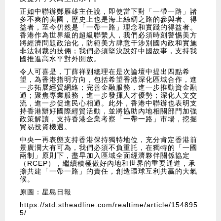
正如中聯辦鄭雁雄主任說，即使當下對「一帶一路」諸
多不爽的美國，歷史上也是海上絲綢之路的參與者、得
益者，至今仍然是「一帶一路」理念和實踐的得益者。
香港作為世界級的超級聯繫人，我們必須時刻警惕美方
將經濟問題政治化，防範美方肆意干涉別國內政和實施
非法制裁的技倆；我們必須堅決說好中國故事，支持我
國推進高水平對外開放。
令人可喜是，丁薛祥副總理在是次論壇中提出四點希
望，為香港指明方向，包括希望香港深化區域合作，進
一步拓展經貿網絡；完善金融服務，進一步推動資金融
通；聚焦專業服務，進一步發揮人才優勢；深化人文交
流，進一步促進民心相通。此外，香港中聯辦也表明支
持香港辦好國際經貿活動，並將協助內地相關部門加強
政策解讀，支持香港企業考察「一帶一路」市場，挖掘
貿易投資機遇。
中央一再表態支持香港保持獨特地位，充分肯定香港前
景廣濶大有可為，我們必須不負重託，在獨特的「一國
兩制」原則下，盡早加入區域全面經濟夥伴關係協定
（RCEP），繼續積極做好內地和世界的重要通道，承
擔共建「一帶一路」的責任，創造環球互利共贏的大氣
候。
原圖：星島日報
https://std.stheadline.com/realtime/article/154895
5/