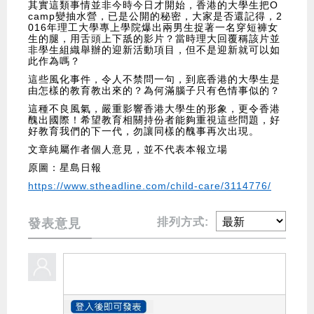
其實這類事情並非今時今日才開始，香港的大學生把O
camp變抽水營，已是公開的秘密，大家是否還記得，2
016年理工大學專上學院爆出兩男生捉著一名穿短褲女
生的腿，用舌頭上下舐的影片？當時理大回覆稱該片並
非學生組織舉辦的迎新活動項目，但不是迎新就可以如
此作為嗎？
這些風化事件，令人不禁問一句，到底香港的大學生是
由怎樣的教育教出來的？為何滿腦子只有色情事似的？
這種不良風氣，嚴重影響香港大學生的形象，更令香港
醜出國際！希望教育相關持份者能夠重視這些問題，好
好教育我們的下一代，勿讓同樣的醜事再次出現。
文章純屬作者個人意見，並不代表本報立場
原圖：星島日報
https://www.stheadline.com/child-care/3114776/
排列方式:
發表意見