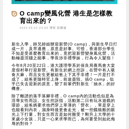
O camp變風化營 港生是怎樣教
育出來的？
2023.09.01 23:00 博客
阮樂遊
新生入學，師兄師姐辦迎新營(O camp)，與新生早日打
成一片，及早適應，原意是好事。可惜，香港部分學生
不知是受甚麼教育出來的，竟把迎新營變身風化營，活
動極盡淫賤之能事，學長涉非禮學妹，行為令人髮指！
今年8月20至22日，港大護理學系於保良局賽馬會大棠
度假村舉行迎新營。有新生於網上控訴，在營中有人吸
食大麻，而且女生更被組爸上下其手非禮！一片是打不
成了，組爸更隨時官上身，前途盡毀。搞O camp，似
乎已失去迎新的原意，變了前輩們對新生「抽水」的好
機會。
除了離譜的落手落腳非禮，O camp內的活動也似是為
淫辱女性而設。女生控訴指，活動第二日有玩水遊戲的
環節，組爸媽要求他們穿上單薄的「營衣」，單是穿上
也能看到內衣，濕身時後更會走光，被一些餓狼般的眼
光上下打量，對女生而言是如何難受？剛升上大學的十
來歲小女孩，只是一心來求學而已，為何要受到如此侮
辱的對待？