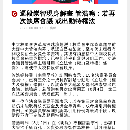
逼段崇智現身解畫 管浩鳴：若再
次缺席會議 或出動特權法
2023.08.03 17:00 焦點
中大校董會改革風波越演越烈！校董會主席查逸超早前
大爆中大管治內幕，承認自己被架空，至今仍未獲得有
關校長薪金及獎金等資料，其後有消息指中大副校長及
校董會秘書吳樹培，已被即時停止參與改組工作。立法
會議員管浩鳴主張引用《立法會（權力及特權）條
例》，逼使中大校長段崇智現身。
管浩鳴接受《南華早報》訪問時表示，15名法案委員會
委員中，已有三分之一成員探討是否動用《立法會（權
力及特權）條例》，以調查中大亂象及傳召段崇智出席
會議。他強調，若段崇智再次缺席周五（8月4日）第三
次法案委員會，或逼使其「出手」。
另一位立法會議員梁子穎表示，若在第三次會議前查逸
超仍未能取得校長薪金及獎金等資料，或考慮引用特權
條例。至於議員黎棟國則認為引用條例為最終手段，現
階段不宜下定論及動用特權法。
管浩鳴昨（8月2日）在《明報》專欄評論事件，形容中
大管治千瘡百孔，又質疑段崇智作為校長，以各種藉口