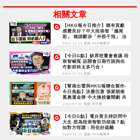
相關文章
【HKG報今日推介】稱有貢獻
感覺良好？中大段崇智「攞尾
彩」 稱請辭涉「外部干預」 治
下混亂 何必賴人？
2024.12.13 視頻
HKG報製作
【今日G點】缺席校董會會議 段
崇智喊冤 話開會日期冇諮詢佢
冇影前科太多巧合！
2024.07.31 視頻
【幫港出聲與HKG報聯合製作‧
今日焦點】決勝沉著 張家朗衛
冕奧運金牌 中大換校徽鬧劇 共
燒460萬公帑 拉布礙查 巧合出
2024.07.30 視頻
周天慧
差 缺席會議 段崇智卸責玩陰
招？
【今日G點】電台黃主持訪問中
大生 想為段崇智歌功頌德？點
知對方咁講：同佢好疏離
2024.01.10 視頻
HKG報製作