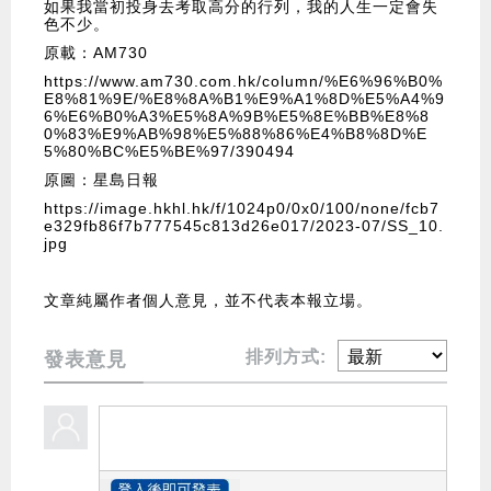
如果我當初投身去考取高分的行列，我的人生一定會失
色不少。
原載：AM730
https://www.am730.com.hk/column/%E6%96%B0%
E8%81%9E/%E8%8A%B1%E9%A1%8D%E5%A4%9
6%E6%B0%A3%E5%8A%9B%E5%8E%BB%E8%8
0%83%E9%AB%98%E5%88%86%E4%B8%8D%E
5%80%BC%E5%BE%97/390494
原圖：星島日報
https://image.hkhl.hk/f/1024p0/0x0/100/none/fcb7
e329fb86f7b777545c813d26e017/2023-07/SS_10.
jpg
文章純屬作者個人意見，並不代表本報立場。
排列方式:
發表意見