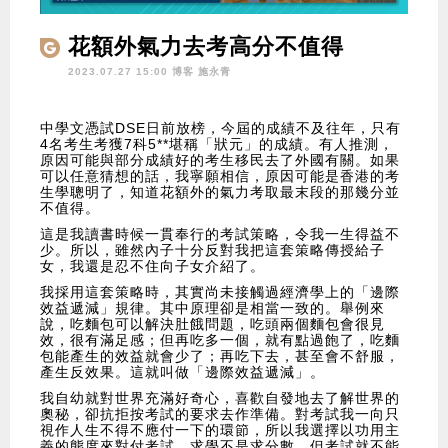
花額外氣力去考高分不值得
2023.07.27 15:00 博客
施永青
中學文憑試DSE日前放榜，今屆的成績不及往年，只有
4名考生考獲7科5**堪稱「狀元」的成績。有人推測，
原因可能與部分成績好的考生移民去了外國有關。如果
可以任意猜想的話，我寧願相信，原因可能是香港的考
生學聰明了，知道花額外的氣力考取最末段的那幾分並
不值得。
這是我讀書時候一貫奉行的考試策略，令我一生得益不
少。所以，雖然內子十分反對我把這套策略傳授給子
女，我還是忍不住向子女介紹了。
我採用這套策略時，其實尚未接觸過經濟學上的「邊際
效益遞減」規律。其中原理卻是相當一致的。舉例來
說，吃麵包可以解決肚餓問題，吃頭兩個麵包會很見
效，很有滿足感；但再吃多一個，就有點過飽了，吃麵
包能產生的效益就會少了；再吃下去，甚至會不舒服，
產生反效果。這就叫做「邊際效益遞減」。
我自幼就對世界充滿好奇心，喜歡自發地去了解世界的
奧秘，卻抗拒按考試的要求去作準備。對考試我一向只
視作人生不得不應付一下的環節，所以我選擇以功用主
義的態度來對付考試。求學不是求分數，但考試就不能