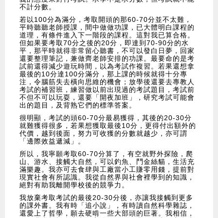
不計分數。
若以100分為滿分，考取開頭的那60-70分並不太難，
平時聽聽老師授課，間中做做功課，已大體明白課程的
道理，有條件進入下一階段的課程。這對我已算合格。
但如果要考取70分之後的20分，即達到70-90分的水
平，那平時就得非常留心聽書，不可以發白日夢，回家
還要整理筆記，兼做齊老師安排的功課。最要命的是考
試前還得減少遊玩時間，以為考試作複習。若果還想拿
最後的10分達100分滿分，那上課的時候就得十分專
注，令腦筋失去橫向思維的機會；放學後還要去專教人
考試的補習班，練習做以前出現過的考試題目，考試前
不但不可以玩耍，還要「開夜加班」，研究考試可能會
出的題目，及背熟它們的標準答案。
很明顯，考試的頭60-70分最易獲得，其後的20-30分
就難獲得很多，若果想獲取最後10分，更得付出額外的
代價，越到後面，努力可收獲的分數就越少，亦可謂
「邊際效益遞減」。
所以，我寧願考取60-70分算了，有空就野外探險，爬
山、游水、接觸大自然，可以釣魚、鬥金絲貓，生活充
滿樂趣。我亦可去食肆與工廠當小工賺零用錢，提前對
現實社會有所認識。我從自然界與社會裡學到的知識，
絕對有助我離開學校後的競爭力。
我放棄考取考試的最後20-30分後，亦讓我接觸到更多
的課外書。我有時「追小說」，有時讀自然科學雜誌，
還愛上了哲學，願去硬啃一些大部頭的巨著。我相信，