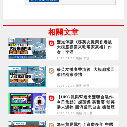
相關文章
聲光伴讀《移英友拋棄香港後
大模廝樣回來吃兩家茶禮》作
者：李湮
2025.07.05 視頻
李湮
移英友拋棄香港後 大模廝樣回
來吃兩家茶禮
2025.07.04 博客
李湮
【HKG報與幫港出聲聯合製作‧
今日焦點】感孤獨 英警廢 移英
港人遇挫 回流反思自由 擴禁煙
區較劃定吸煙區 目標清晰更實
2025.06.30 視頻
周天慧
際
為何貿易戰打了這麼多年 中國