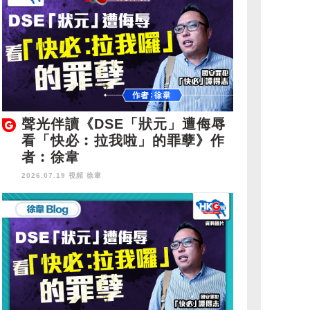
聲光伴讀《DSE「狀元」遭侮辱
看「快必︰拉我啦」的罪孽》作
者︰徐韋
2026.07.19 視頻
徐韋