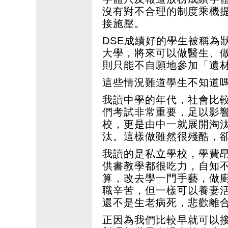
沒有對不合理的制度乘機
接施壓。
DSE成績好的學生被稱為
大學，將來可以做醫生、
則只能不自願地參加「遺
這些情況難道學生不知道
我讀中學的年代，社會比
們考試非常重要，足以影
校，更是由中一就展開淘
汰。這樣做雖然很殘酷，
我讀的是私立學校，學費
供書教學都很吃力，自知
算，改去學一門手藝，做
職辛苦，但一樣可以養妻
還不是生老病死，悲歡離
正因為我們比較早就可以