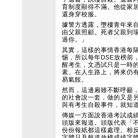
育制度顯得不滿。他從家居
還身穿校服。
據警方透露，墮樓青年來
由父親照顧。死者父親到
過你。」
其實，這樣的事情香港每
惕，所以每年DSE放榜前
醒考生，文憑試只是一時
素。在人生路上，將來仍
易氣餒。
然而，這邊廂雖不斷呼籲
的社會說一套，做的又是另
與有考生自殺事件，就知
傳媒一方面說香港考試成
頭版來報道。頭版代表「
份份報紙都這樣處理。相
字體只及報道放榜成績字