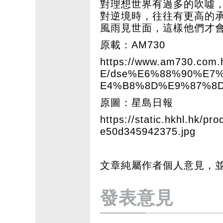
對理想世界有過多的吹噓
對逆境時，往往有更高的
風雨見世面，這樣他們才
原載：AM730
https://www.am730.co
E/dse%E6%88%90%E
E4%B8%8D%E9%87%8D
原圖：星島日報
https://static.hkhl.hk/p
e50d345942375.jpg
文章純屬作者個人意見，
發表意見