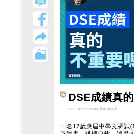
DSE成績真
2023.07.26 15:00 博客
施永青
一名17歲應屆中學文憑試(
下遺書，跳樓自殺。遺書