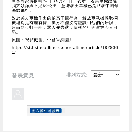
軍事專家傅前哨昨日（5月31日）表示，若美軍機距離
我方領海線不足50公里，意味著美軍機已是貼著中國領
海線飛行。
對於美方軍機作出的偵察干擾行為，解放軍戰機採取攔
截絕對是有理有據。美方不僅沒有認識到他們的錯誤，
反而想倒打一耙，惡人先告狀，這樣的行徑實在令人可
恥。
原圖：視頻截圖、中國軍網圖片
https://std.stheadline.com/realtime/article/192936
1/
排列方式:
發表意見