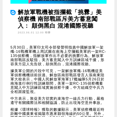
解放軍戰機被指攔截「挑釁」美
偵察機 南部戰區斥美方蓄意闖
入： 顛倒黑白 混淆國際視聽
2023.06.01 12:00 時事
5月30日，美軍印太司令部發聲明指責中國解放軍一架
殲-16戰機軍機上周試圖在南海上空攔截美軍的一架RC-
135偵察機，指解放軍作出不必要的挑釁行為。解放軍
南部戰區反駁指，美方蓄意闖入中方訓練區域干擾，形
容美方惡人先告狀，顛倒黑白，混淆國際視聽。
據美軍公開的片段中可見，一架解放軍殲-16戰機從美
軍偵察機機頭前掠過。解放區南部戰區發言人張南東陸
軍大校表示，中國人民解放軍海軍17艦編隊5月26日於
南海進行例行性訓練期間，美軍一架RC-135偵察機蓄
意闖入中方訓練區域實施偵察干擾，中方組織空中兵力
全程跟蹤監視。
中方表示，敦促美方切實約束海空一線兵力行動，嚴格
遵守有關國際法和相關協議，防止出現海空意外事故。
根據《環球時報》獲取的數據顯示，美軍偵察機最近時
距離中國廣東省揭陽市惠來縣領海線約50公里。另外，