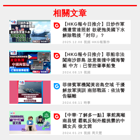
相關文章
【HKG報今日推介】日炒作軍
機遭雷達照射 欲硬拖美國下水
解除戰後「封印」？
2025.12.08 視頻
HKG報製作
【HKG報今日推介】菲船非法
闖南沙群島 故意衝撞中國海警
艇 中方：已管控肇事船隻
2024.08.19 視頻
菲律賓軍機闖黃岩島空域 干擾
解放軍演訓 南部戰區：依法警
告驅離
2024.08.11 時事
【中華·了解多一點】掌舵萬噸
南昌號 霸氣反制外艦挑釁的中
國女兵 徐文茜
2024.01.29 視頻
周天慧