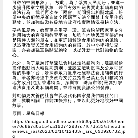
可敬的中國形象」。 故此，為了落實人民期盼，並進一
步提升國家文明形象，兼且有效杜絕售賣走私貓狗肉的
違法行為，我們再次在「兩會」期間提出相關建議，盼
望中央政府循序漸進於全國層面立法全面禁止食用伴侶
動物，並加強鼓勵各級地方政府按實際情況盡快立法。
要移風易俗，教育更是重要一環。筆者盼望國家更充分
利用強大的宣傳和教育平台，加強向內地民眾宣傳貓狗
是陪伴人類的朋友，並更詳細解說食用貓狗肉的風險，
以逐漸改變民眾食用貓狗肉的習慣。於中小學和幼兒
園，亦要加強宣揚關愛動物，以提升新一代對動物的愛
心。
此外，為了嚴厲打擊違法食用及走私貓狗肉，建議就偷
盜伴侶動物大幅提高罰則，並設立透明度高及公眾可監
督的舉報平台，發揮群眾力量來杜絕非法食用貓狗的行
為。筆者亦盼望中央政府支持並指導已禁止食用貓狗的
地方政府(包括香港特區、深圳市、珠海市等)嚴厲打擊
違法食用及走私貓狗肉，並將有關資訊公開發佈。
對動物更友善的社會主義現代化國家是我們嚮往的目
標，冀盼相關工作能加快推行，並以此更好地說好中國
故事。
原圖：星島日報
https://image.stheadline.com/f/680p0/0x0/100/non
e/70d867d0a154ca190742987d7f67d533/stheadlin
e/news_res/2023/02/10/12433/i_src_690920732.jp
g