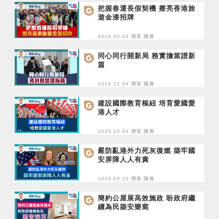
把握春運長假契機 擦亮香港旅
遊金漆招牌
2026.02.03 博客
陳勇
同心同行開新局 務實擔當譜新
篇
2025.12.09 博客
陳勇
建設國際教育樞紐 培育愛國愛
港人才
2025.10.06 博客
陳勇
嚴防亂港外力死灰復燃 築牢國
安屏障人人有責
2025.09.25 博客
陳勇
簡約公屋展高效施政 盼政府繼
續為民築安樂窩