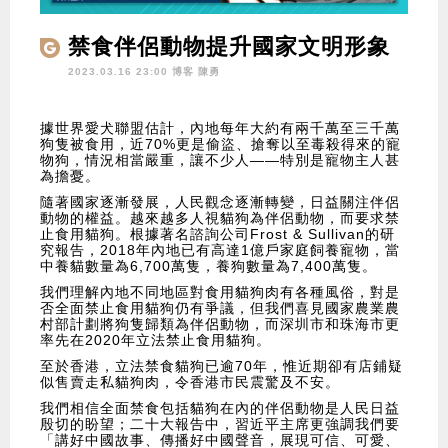
禁食伴侶動物提升國家文明形象
2023.03.16 23:00 博客
陳勇
據世界愛犬聯盟估計，內地每年大約有兩千萬至三千萬
狗隻被食用，近70%更是偷盜、搶奪以至毒殺得來的寵
物狗，情況相當嚴重，讓不少人——特別是寵物主人甚
為擔憂。
隨著國家逐漸發展，人民觀念逐漸轉變，日益關注伴侶
動物的權益。越來越多人視貓狗為伴侶動物，而要求禁
止食用貓狗。根據著名諮詢公司Frost & Sullivan的研
究報告，2018年內地已有高達1億戶家庭飼養寵物，當
中養貓數量為6,700萬隻，養狗數量為7,400萬隻。
我們理解內地不同地區對食用貓狗肉有各種風俗，對是
否全面禁止食用貓狗仍有爭議，但我們喜見國家農業農
村部計劃將狗隻歸類為伴侶動物，而深圳市和珠海市更
率先在2020年立法禁止食用貓狗。
至於香港，立法禁食貓狗已逾70年，惟近期卻有店鋪疑
似售賣走私貓狗肉，令香港市民震驚及不安。
我們相信全面禁食包括貓狗在內的伴侶動物是人民日益
殷切的盼望；二十大報告中，習近平主席更強調我們要
「講好中國故事、傳播好中國聲音，展現可信、可愛、