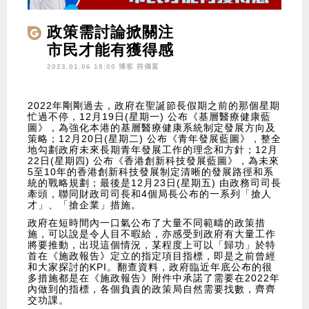
政策需討論掀關注
市民才能有獲得感
2023.01.06 18:00 博客
符傳富
2022年剛剛過去，政府在聖誕節長假期之前的那個星期
忙過不停，12月19日(星期一) 公布《基層醫療健康藍
圖》，為強化本港的基層醫療健康系統制定發展方向及
策略；12月20日(星期二) 公布《青年發展藍圖》，整全
地勾劃政府未來長期青年發展工作的理念和方針；12月
22日(星期四) 公布《香港創新科技發展藍圖》，為未來
5至10年的香港創新科技發展制定清晰的發展路徑和系
統的戰略規劃；最後是12月23日(星期五) 由政務司司長
牽頭，聯同財政司司長和4個局長公布的一系列「搶人
才」、「搶企業」措施。
政府在短時間內一口氣公布了大量不同範疇的政策措
施，可以說是令人目不暇給，亦感受到政府有大量工作
將要推動，出現這個情況，某程度上可以「歸功」於特
首在《施政報告》定立的指定項目指標，即是之前曾經
和大家探討的KPI。翻查資料，政府臨近年底公布的很
多措施都是在《施政報告》附件中承諾了需要在2022年
內做到的指標，各個負責的政策局自然需要找數，齊齊
交功課。