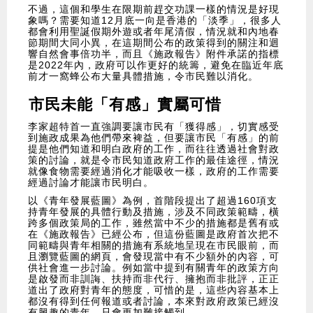
不過，這個和學生在限期前趕交功課一樣的情況是好現
象嗎？需要知道12月底一向是香港的「淡季」，很多人
都會利用聖誕假期外遊或者年尾清假，情況就和內地春
節期間大同小異，在這期間公布的政策得到的關注和迴
響自然會事倍功半，而且《施政報告》附件承諾的指標
是2022年內，政府可以作更好的統籌，避免在臨近年底
前才一窩蜂公布大量具體措施，令市民難以消化。
市民未能「有感」實屬可惜
李家超特首一直強調要讓市民有「獲得感」，切實感受
到施政成果為他們帶來裨益，但要讓市民「有感」的前
提是他們知道和明白政府的工作，而往往透過社會對政
策的討論，就是令市民知道政府工作的最佳途徑，情況
就像食物需要經過消化才能吸收一樣，政府的工作需要
經過討論才能讓市民明白。
以《青年發展藍圖》為例，首階段提出了超過160項支
持青年發展的具體行動及措施，涉及不同政策範疇，橫
跨多個政策局的工作，雖然當中不少的措施都是舊有或
在《施政報告》已經公布，但這份藍圖是政府首次把不
同範疇與青年相關的措施有系統地呈現在市民眼前，而
且瀏覽藍圖的網頁，會發現當中有不少額外的內容，可
供社會進一步討論。例如當中提到有關青年的政策方向
是啟發而非訓誨、扶持而非代行、擁抱而非批評，正正
道出了政府對青年的態度，可惜的是，這些內容基本上
都沒有得到任何報道或者討論，本來對政府政策已經沒
有興趣的青年，只會更加難接觸到。