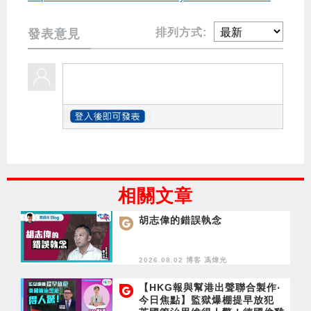
排列方式:
發表意見
相關文章
胡志偉的錯誤執念
2026.08.02 博客
馮煒光
【HKG報與幫港出聲聯合製作‧
今日焦點】監獄爆棚提早放犯