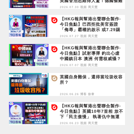
英國管治思維得人驚！德國偷雞
卡中國脖子 美國都唔得就憑
2026.07.30 視頻
周天慧
你？
【HKG報與幫港出聲聯合製作‧
今日焦點】巴西拒批美官簽證
「侮辱」霸權的啟示 或7.29踢
出境 胡志偉乞留英唔自量
2026.07.27 視頻
周天慧
【HKG報與幫港出聲聯合製作‧
今日焦點】試射導彈 釣出心虛
中國鎮日本 澳洲 何需核威懾？
通緝犯申永居起弶 英國養狗咬
2026.07.07 視頻
周天慧
心口
英國自身難保，還得當垃圾收容
所？
2026.06.26 博客
徐韋
【HKG報與幫港出聲聯合製作‧
今日焦點】英國10年7首相 放不
下「民主傲慢」 執著仇中無運
行 立會議員是志業非職業 勿負
2026.06.23 視頻
周天慧
期望