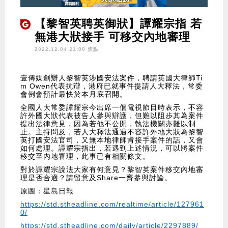
【黎智英聘英御狀】譚耀宗指 若
無港大狀接手 可移交內地審理
2022.12.04 21:00 焦點
壹傳媒創辦人黎智英涉國安法案件，聘請英國大律師Ti
m Owen代表抗辯，港府已就事件提請人大釋法，常委
會例會預計最快於本月底召開。
全國人大常委譚耀宗今出席一個電視節目時表示，不容
許外國大狀代表被告人參與辯護，但難以阻步其為案件
提出法律意見，因為若他不公開，執法機關亦難以制
止。主持問及，若人大釋法通過不容許外地大狀為黎智
英打國安法官司，又無本地律師肯接手案件的話，又會
如何處理。譚耀宗指出，若遇到上述情況，可以將案件
移交至內地審理，此事已有相關條文。
對於譚耀宗說法大家有何意見？黎智英案件移交內地審
理是否合適？請留意及Share一齊參與討論。
原圖：星島日報
https://std.stheadline.com/realtime/article/127961
0/
https://std.stheadline.com/daily/article/2297889/