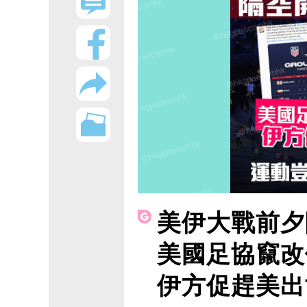
美伊大戰前夕
美國足協竄改
伊方促趕美出