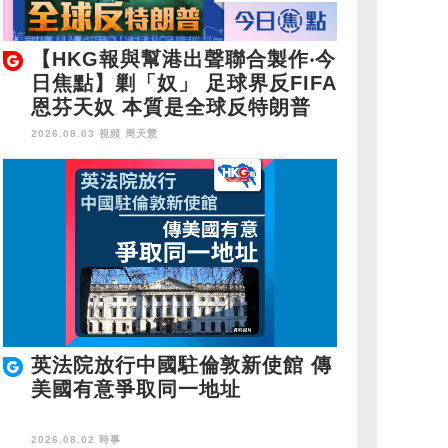
【HKG報與幫港出聲聯合製作‧今
日焦點】剿「奴」 足球界反FIFA
恩芬天奴 本質是全球反特朗普
2026.08.03 視頻
周天慧
英法院放行中國駐倫敦新使館 傳
美國有意爭取同一地址
2026.08.02 時事