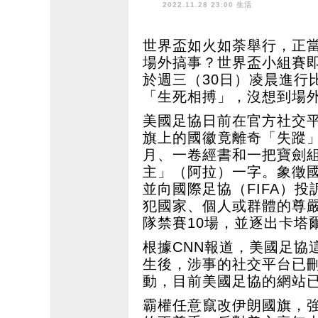
2022.11.28 23:00 生活
世界盃如火如荼舉行，正
場外搞事？世界盃小組賽
於週三（30日）凌晨進行
「生死相搏」，沒想到場
美國足協日前在官方社交
旗上的國徽竟離奇「失蹤
月、一卷經書和一把寶劍
主」（阿拉）一字。象徵
並向國際足協（FIFA）投
犯國家、個人或群體的尊嚴
隊禁賽10場，並逐出卡塔
根據CNN報道，美國足協
生後，涉事的社交平台已
動，目前美國足協的網站
霸權任意竄改伊朗國旗，