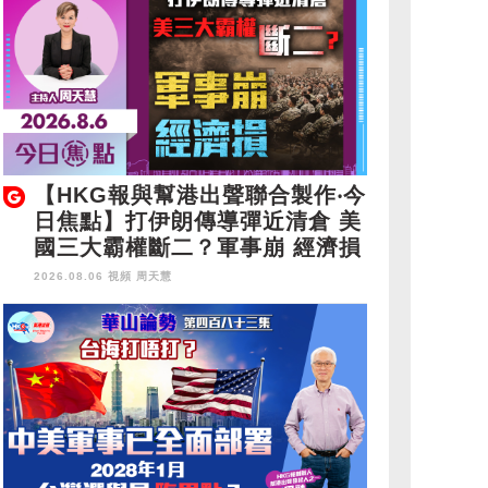
【HKG報與幫港出聲聯合製作‧今
日焦點】打伊朗傳導彈近清倉 美
國三大霸權斷二？軍事崩 經濟損
2026.08.06 視頻
周天慧