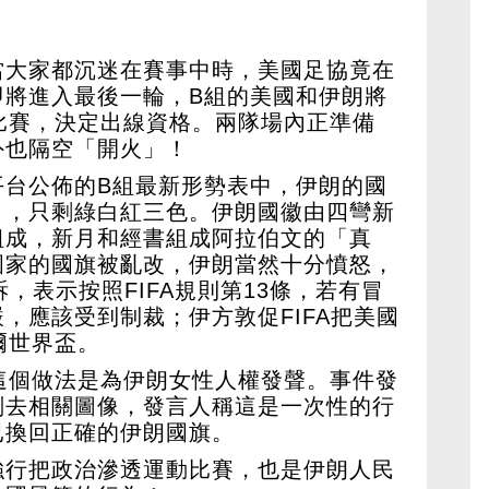
當大家都沉迷在賽事中時，美國足協竟在
即將進入最後一輪，B組的美國和伊朗將
比賽，決定出線資格。兩隊場內正準備
外也隔空「開火」！
平台公佈的B組最新形勢表中，伊朗的國
」，只剩綠白紅三色。伊朗國徽由四彎新
組成，新月和經書組成阿拉伯文的「真
國家的國旗被亂改，伊朗當然十分憤怒，
訴，表示按照FIFA規則第13條，若有冒
，應該受到制裁；伊方敦促FIFA把美國
爾世界盃。
這個做法是為伊朗女性人權發聲。事件發
刪去相關圖像，發言人稱這是一次性的行
已換回正確的伊朗國旗。
強行把政治滲透運動比賽，也是伊朗人民