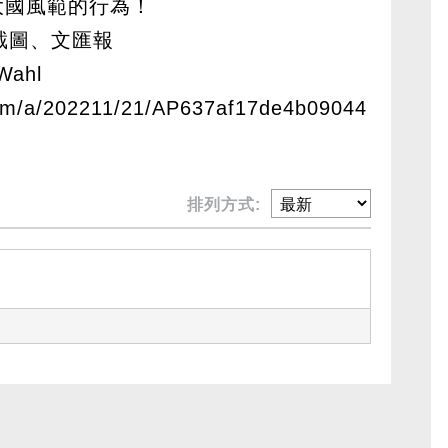
大國風範的行為！
ter截圖、文匯報
tWahl
om/a/202211/21/AP637af17de4b09044
排列方式: