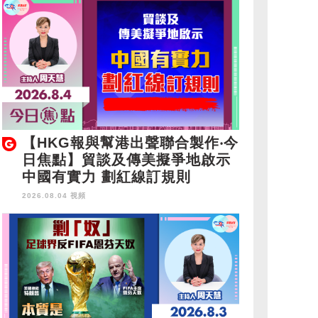
【HKG報與幫港出聲聯合製作‧今
日焦點】貿談及傳美擬爭地啟示
中國有實力 劃紅線訂規則
2026.08.04 視頻