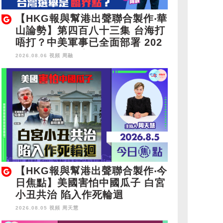
【HKG報與幫港出聲聯合製作‧華
山論勢】第四百八十三集 台海打
唔打？中美軍事已全面部署 202
8年1月台灣選舉是臨界點？
2026.08.06 視頻
周融
【HKG報與幫港出聲聯合製作‧今
日焦點】美國害怕中國瓜子 白宮
小丑共治 陷入作死輪迴
2026.08.05 視頻
周天慧