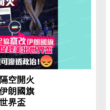
隔空開火
伊朗國旗
世界盃