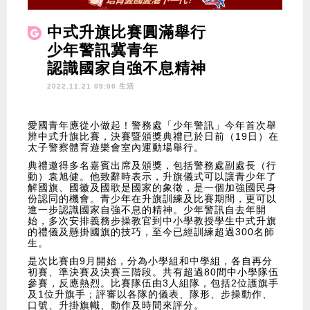
中式升旗比賽圓滿舉行
少年警訊冀青年
認識國家自強不息精神
2022.11.21 09:00 生活
愛國青年應從小做起！警務處「少年警訊」今年首次舉
辨中式升旗比賽，決賽暨頒獎典禮已於日前（19日）在
太子警察體育遊樂會室內運動場舉行。
典禮邀得多名嘉賓出席及頒獎，包括警務處副處長（行
動）袁旭健。他致辭時表示，升旗儀式可以讓青少年了
解國旗、國徽及國歌是國家的象徵，是一個加強國民身
份認同的機會。青少年在升旗訓練及比賽期間，更可以
進一步認識國家自強不息的精神。少年警訊自去年開
始，多次安排義務步操教官到中小學教授學生中式升旗
的禮儀及懸掛國旗的技巧，至今已經訓練超過300名師
生。
是次比賽由9月開始，分為小學組和中學組，各自再分
初賽、準決賽及決賽三階段。共有超過80間中小學隊伍
參賽，反應熱烈。比賽隊伍由3人組隊，包括2位護旗手
及1位升旗手；評審以各隊的儀表、隊形、步操動作、
口號、升掛旗幟、動作及時間來評分。