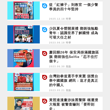
從「紅褲子」到教官 一個少警
學員的四十年堅持
2025.12.18 時事
少訊夏令營開展禮 鄧炳強勉勵
青年：認識世界了解國情 成為
可堪大任之材
2023.08.18 時事
慶回歸26年 保安局掛滿國旗區
旗 鄧炳強也Selfie「忍不住打
個卡」
2023.06.30 焦點
台灣跆拳道選手李東憲 頒獎台
舉中國國旗 網民：這才是真正
的中國人
2023.05.21 焦點
黃照達漫畫涉抹黑警隊 稱遭浸
大報案 被警查嚇到「要即刻
走」