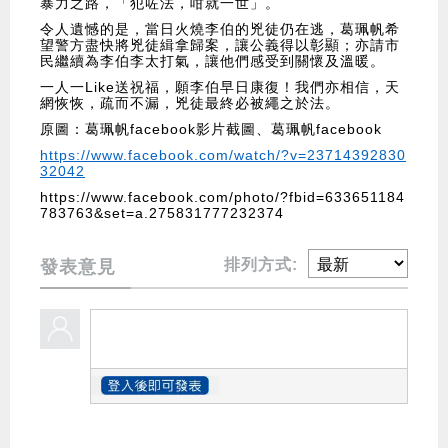
暴力之路，「犯咗法，咁就一世」。
令人遺憾的是，當日火燒李伯的兇徒仍在逃，葛珮帆希
望警方盡快將兇徒緝拿歸案，讓公義得以彰顯；亦請市
民繼續為李伯李太打氣，讓他們感受到關懷及溫暖。
一人一Like送祝福，願李伯早日康復！我們亦相信，天
網恢恢，疏而不漏，兇徒最終必被繩之於法。
原圖：葛珮帆facebook影片截圖、葛珮帆facebook
https://www.facebook.com/watch/?v=23714392830
32042
https://www.facebook.com/photo/?fbid=633651184
783763&set=a.275831777232374
排列方式:
發表意見