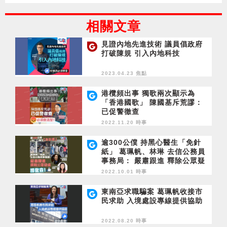
相關文章
見證內地先進技術 議員倡政府
打破陳規 引入內地科技
2023.04.23 焦點
港欖頻出事 獨歌兩次顯示為
「香港國歌」 陳國基斥荒謬：
已促警徹查
2022.11.20 時事
逾300公僕 持黑心醫生「免針
紙」 葛珮帆、林琳 去信公務員
事務局： 嚴肅跟進 釋除公眾疑
慮
2022.10.01 時事
東南亞求職騙案 葛珮帆收接市
民求助 入境處設專線提供協助
2022.08.20 時事