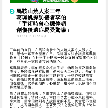
馬鞍山燒人案三年
葛珮帆探訪傷者李伯
「手術時曾心臟停頓
創傷後遺症易受驚嚇」
2022.11.11 11:55 社會
三年前的今日，在馬鞍山發生的火燒人案令人難以忘
卻，恐怖一幕至今歷歷在目。民建聯立法會議員葛珮帆
昨日（10日）在社交平台貼出一段她近日探望李伯的影
片，並向他一家轉達市民的關心。
葛珮帆表示，李伯經多次植皮手術、物理治療及職業治
療後，身體情況已有改善，但已失去工作能力。他的手
肘關節經矯正手術後終於可以伸直，手指亦較以前靈
活，但傷口仍會滲血及痕癢，須服用止痛藥及止痕藥。
他在最後一次手術期間，心臟曾一度停頓，以致他不願
再做矯正手術。
除了身體上的傷害，李伯亦患上了創傷後遺症。他較容
易受到驚嚇，情緒不穩，幸好有李太不離不棄的照料。
李太說，當李伯聽到有人說國家的不是，仍會忍不住發
聲。二人寄語年輕人，不要受不法之徒煽動而走上違法