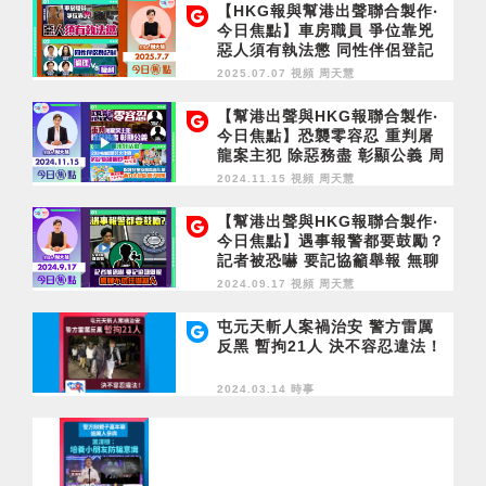
【HKG報與幫港出聲聯合製作‧
今日焦點】車房職員 爭位靠兇
惡人須有執法懲 同性伴侶登記
制 倫理vs權利
2025.07.07 視頻
周天慧
【幫港出聲與HKG報聯合製作‧
今日焦點】恐襲零容忍 重判屠
龍案主犯 除惡務盡 彰顯公義 周
末好活動！2024國際濟公文化
2024.11.15 視頻
周天慧
節 11月15-17日 約定你維園見
保護兒童及禁毒嘉年華 11月16-
【幫港出聲與HKG報聯合製作‧
17日 西九文化區親子同樂
今日焦點】遇事報警都要鼓勵？
記者被恐嚇 要記協籲舉報 無聊
不信任嚇親人
2024.09.17 視頻
周天慧
屯元天斬人案禍治安 警方雷厲
反黑 暫拘21人 決不容忍違法！
2024.03.14 時事