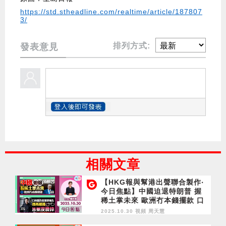
https://std.stheadline.com/realtime/article/187807
3/
排列方式:
發表意見
相關文章
【HKG報與幫港出聲聯合製作‧
今日焦點】中國迫退特朗普 握
稀土掌未來 歐洲冇本錢擺款 口
岸爆炸案脫罪被告傳再被捕 涉
2025.10.30 視頻
周天慧
暴沒僥倖