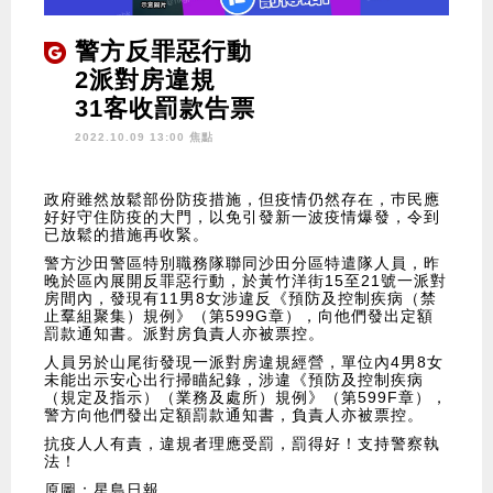
警方反罪惡行動
2派對房違規
31客收罰款告票
2022.10.09 13:00 焦點
政府雖然放鬆部份防疫措施，但疫情仍然存在，巿民應
好好守住防疫的大門，以免引發新一波疫情爆發，令到
已放鬆的措施再收緊。
警方沙田警區特別職務隊聯同沙田分區特遣隊人員，昨
晚於區內展開反罪惡行動，於黃竹洋街15至21號一派對
房間內，發現有11男8女涉違反《預防及控制疾病（禁
止羣組聚集）規例》（第599G章），向他們發出定額
罰款通知書。派對房負責人亦被票控。
人員另於山尾街發現一派對房違規經營，單位內4男8女
未能出示安心出行掃瞄紀錄，涉違《預防及控制疾病
（規定及指示）（業務及處所）規例》（第599F章），
警方向他們發出定額罰款通知書，負責人亦被票控。
抗疫人人有責，違規者理應受罰，罰得好！支持警察執
法！
原圖：星島日報