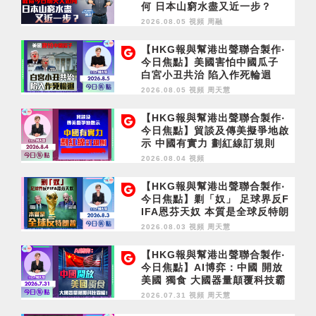
何 日本山窮水盡又近一步？
2026.08.05 視頻
周融
【HKG報與幫港出聲聯合製作‧
今日焦點】美國害怕中國瓜子
白宮小丑共治 陷入作死輪迴
2026.08.05 視頻
周天慧
【HKG報與幫港出聲聯合製作‧
今日焦點】貿談及傳美擬爭地啟
示 中國有實力 劃紅線訂規則
2026.08.04 視頻
【HKG報與幫港出聲聯合製作‧
今日焦點】剿「奴」 足球界反F
IFA恩芬天奴 本質是全球反特朗
普
2026.08.03 視頻
周天慧
【HKG報與幫港出聲聯合製作‧
今日焦點】AI博弈：中國 開放
美國 獨食 大國器量顛覆科技霸
權！
2026.07.31 視頻
周天慧