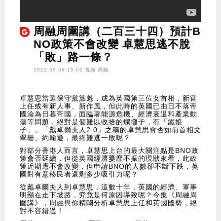
周融周圍講（二百三十四）預計B
NO政策不會改變 卓慧思逃不脫
「敗」路一條？
2022.09.08 19:00 視頻
周融
卓慧思當選保守黨黨魁，成為英國第三位女首相，新官
上任或有新人事、新作風，但此時的英國已由日不落帝
國淪為日暮帝國，面臨著能源危機、經濟衰退和產業動
蕩等問題，絕對是個難以收拾的爛攤子，有「鐵娘
子」、「戴卓爾夫人2.0」之稱的卓慧思會否如前首相文
翠珊、約翰遜，最終難逃一敗呢？
對部分香港人而言，卓慧思上台的最大關注點是BNO政
策會否延續，但從英國經濟萎靡不振的現狀來看，此政
策近期應不會改變，但申請BNO的人數卻不斷下跌，英
國對有意移民者還剩多少吸引力呢？
從戴卓爾夫人到卓慧思，這數十年，英國的經濟、軍事
明顯在走下坡路，究竟是何原因導致呢？今集《周融周
圍講》，周融與你精闢分析卓慧思上任和英國國勢，絕
對不容錯過！