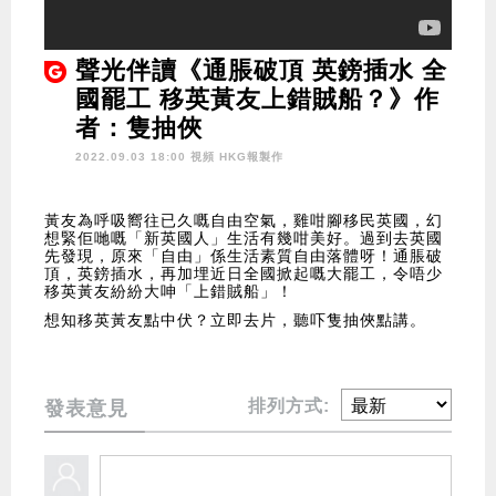
聲光伴讀《通脹破頂 英鎊插水 全
國罷工 移英黃友上錯賊船？》作
者：隻抽俠
2022.09.03 18:00 視頻
HKG報製作
黃友為呼吸嚮往已久嘅自由空氣，雞咁腳移民英國，幻
想緊佢哋嘅「新英國人」生活有幾咁美好。過到去英國
先發現，原來「自由」係生活素質自由落體呀！通脹破
頂，英鎊插水，再加埋近日全國掀起嘅大罷工，令唔少
移英黃友紛紛大呻「上錯賊船」！
想知移英黃友點中伏？立即去片，聽吓隻抽俠點講。
排列方式:
發表意見