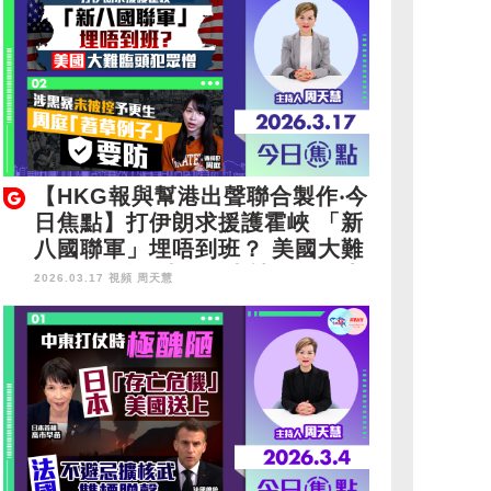
【HKG報與幫港出聲聯合製作‧今
日焦點】打伊朗求援護霍峽 「新
八國聯軍」埋唔到班？ 美國大難
臨頭犯眾憎 涉黑暴未被控予更生
2026.03.17 視頻
周天慧
周庭「著草例子」要防