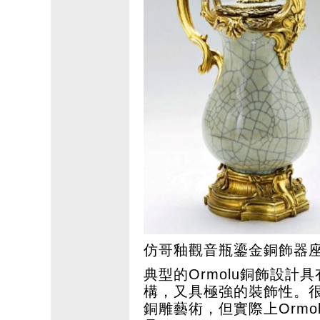
仿哥釉觀音瓶鎏金銅飾器
典型的Ormolu銅飾設
構，又具極強的裝飾性。
銅雕藝術，但實際上Orm