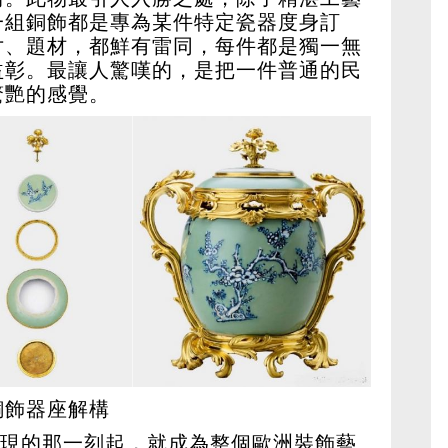
一組銅飾都是專為某件特定瓷器度身訂
寸、題材，都鮮有雷同，每件都是獨一無
益彰。最讓人驚嘆的，是把一件普通的民
驚艷的感覺。
銅飾器座解構
次出現的那一刻起，就成為整個歐洲裝飾藝