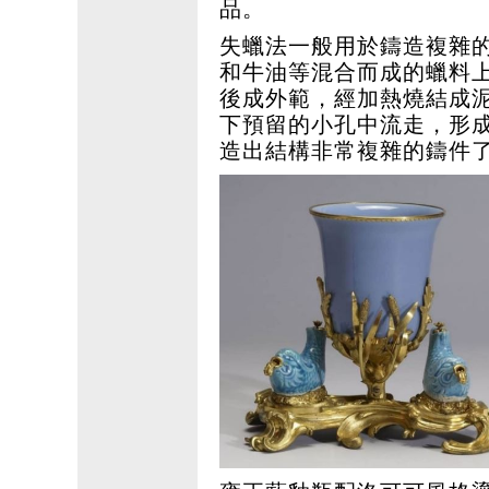
品。
失蠟法一般用於鑄造複雜
和牛油等混合而成的蠟料
後成外範，經加熱燒結成
下預留的小孔中流走，形
造出結構非常複雜的鑄件