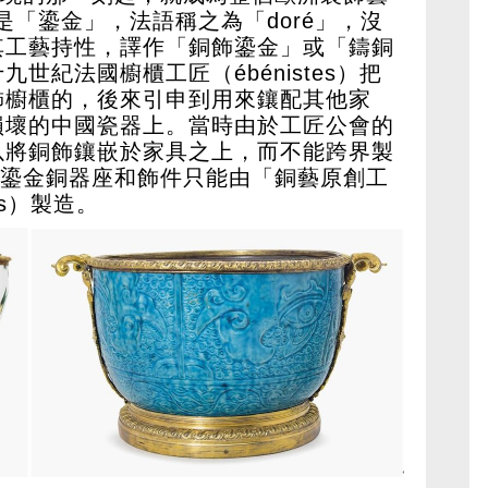
點是「鎏金」，法語稱之為「doré」，沒
其工藝持性，譯作「銅飾鎏金」或「鑄銅
世紀法國櫥櫃工匠（ébénistes）把
飾櫥櫃的，後來引申到用來鑲配其他家
損壞的中國瓷器上。當時由於工匠公會的
以將銅飾鑲嵌於家具之上，而不能跨界製
lu鎏金銅器座和飾件只能由「銅藝原創工
urs）製造。