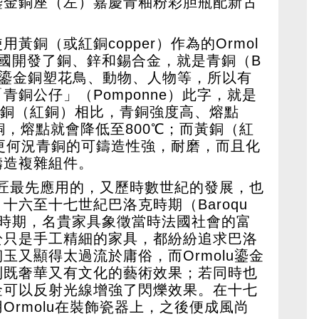
鎏金銅座（左）嘉慶青釉粉彩胆瓶配新古
黃銅（或紅銅copper）作為的Ormol
國開發了銅、鋅和錫合金，就是青銅（B
立體鎏金銅塑花鳥、動物、人物等，所以有
銅公仔」（Pomponne）此字，就是
與黃銅（紅銅）相比，青銅強度高、熔點
銅，熔點就會降低至800℃；而黃銅（紅
。更何況青銅的可鑄造性強，耐磨，而且化
鑄造複雜組件。
櫃工匠最先應用的，又歷時數世紀的發展，也
十六至十七世紀巴洛克時期（Baroqu
盛時期，名貴家具象徵當時法國社會的富
於只是手工精細的家具，都紛紛追求巴洛
玉又顯得太過流於庸俗，而Ormolu鎏金
到既奢華又有文化的藝術效果；若同時也
金可以反射光線增強了閃爍效果。在十七
Ormolu在裝飾瓷器上，之後便成風尚