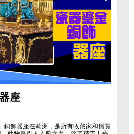
器座
lu」銅飾器座在歐洲，是所有收藏家和鑑賞
術。此物最引人入勝之處，除了精湛工藝