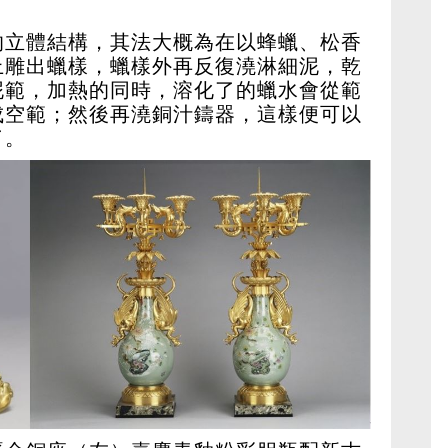
的立體結構，其法大概為在以蜂蠟、松香
上雕出蠟樣，蠟樣外再反復澆淋細泥，乾
泥範，加熱的同時，溶化了的蠟水會從範
成空範；然後再澆銅汁鑄器，這樣便可以
了。