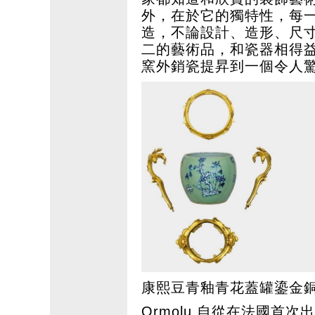
外，在於它的獨特性，每
造，不論設計、造形、尺
二的藝術品，和瓷器相得
窯外銷瓷提昇到一個令人
康熙豆青釉青花蓋罐鎏金
Ormolu 自從在法國首