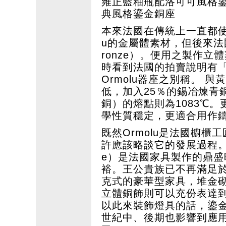
雍正藍釉瓶配洛可可風格
典風格鎏金銅座
本來法國在傳統上一直都使用
u的金屬體素材，但後來法
ronze）。便用之製作
時看到法國的拍賣說明有「青
Ormolu器座之別稱。 
低，加入25％的錫冶煉青
銅）的熔點則為1083℃
學性質穩定，更適合用作
既然Ormolu是法國櫥
許應該略談它的發展過程。
e）是法國家具製作的鼎
裕。王公貴族已不再滿足
克式的豪華型家具，堆金砌
立體銅飾則可以充份表達
以此來裝飾燈具的話，鎏
世紀中、後期也影響到應用