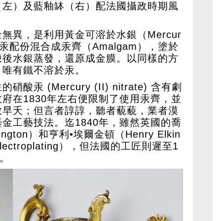
（左）及藍釉缽（右）配法國攝政時期風
無異，是利用黃金可溶於水銀（Mercur
汞配份混合成汞齊（Amalgam），塗於
煉後水銀蒸發，還原成金膜。以同樣的方
，唯有鐵不溶於汞。
(Mercury (II) nitrate) 含有劇
府在1830年左右便限制了使用汞齊，並
致早夭；但言者諄諄，聽者藐藐，業者漠
金工藝技法。迄1840年，雖然英國的喬
ington）和亨利•埃爾金頓（Henry Elkin
ectroplating），但法國的工匠則遲至1
金。