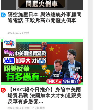
隔空施壓日本 與法總統外事顧問
通電話 王毅斥高市開歷史倒車
2025.11.28 時事
【HKG報今日推介】身陷中美兩
場貿易戰 法國加拿大才知道跟美
反華有多愚蠢…
2025.03.21 視頻
HKG報製作