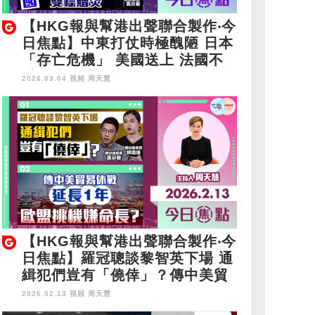
【HKG報與幫港出聲聯合製作‧今
日焦點】中東打仗時極醜陋 日本
「存亡危機」 美國送上 法國不
避忌擴核武 雙標贈㷫
2026.03.04 視頻
周天慧
【HKG報與幫港出聲聯合製作‧今
日焦點】羅冠聰談黎智英下場 通
緝犯們豈有「僥倖」？傳中美貿
易休戰延長1年 歐盟挑機嫌命
2026.02.13 視頻
周天慧
長？