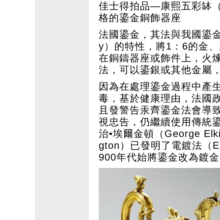
佳士得拍品—康熙五彩缽
格的鎏金銅飾器座
法國鎏金，其法與我國鎏金
y）的特性，將1：6的金、
在銅鑄器座或飾件上，火
法，可以鎏銀或其他金屬
因為在處理鎏金過程中產生的硝酸汞 
毒，基於健康理由，法國政
且發警告汞齊鎏金法會導
視忠告，仍繼續使用傳統鎏
治•埃爾金頓（George Elk
gton）已發明了電鍍法（El
900年代始將鎏金改為鍍