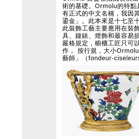
術的基礎。Ormolu的特
有正式的中文名稱，我因
鎏金」。此本來是十七至十九
此裝飾工藝主要應用在裝
具、鐘錶、燈飾和最容易
嚴格規定，櫥櫃工匠只可
作， 按行規，大小Ormo
藝師」（fondeur-cisele