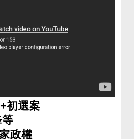
5+初選案
鋒等
家政權