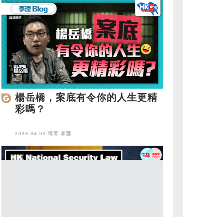
楊岳橋，案底有令你的人生更精
彩嗎？
2026.04.02 博客
李湮