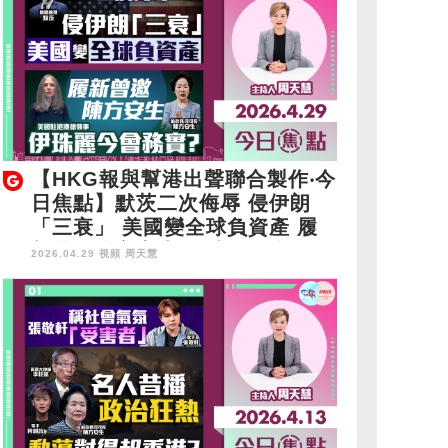
【HKG報與幫港出聲聯合製作‧今
日焦點】默茨二次侮辱 侵伊朗
「三衰」 美國變全球負資產 履
新曾邀陳方安生 伊珠麗今會務
2026.04.29 視頻
周天慧
實？