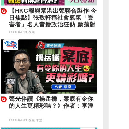
【HKG報與幫港出聲聯合製作‧今
日焦點】張敬軒稱社會氣氛「受
害者」名人昔播政治狂熱 動蕩對
得起香港？
2026.04.13 視頻
聲光伴讀《楊岳橋，案底有令你
的人生更精彩嗎？》作者：李湮
2026.04.03 視頻
李湮