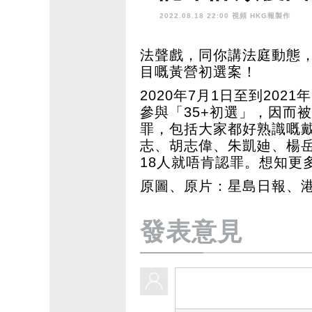
2022.08.18 22:00 視頻
HKG報製作
法聲戲，同你講法庭動態
目嘅黃營初選案！
2020年7月1日至到202
參與「35+初選」，因而
罪，包括大家都好熟識嘅
志、胡志偉、朱凱廸、楊
18人就唔肯認罪。想知更
原圖、原片：星島日報、
發表意見