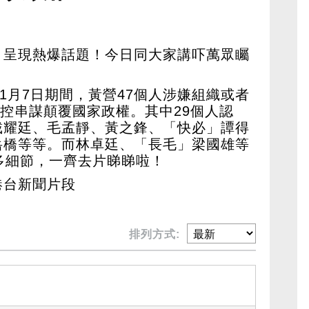
，呈現熱爆話題！今日同大家講吓萬眾矚
1年1月7日期間，黃營47個人涉嫌組織或者
被控串謀顛覆國家政權。其中29個人認
戴耀廷、毛孟靜、黃之鋒、「快必」譚得
岳橋等等。而林卓廷、「長毛」梁國雄等
多細節，一齊去片睇睇啦！
港台新聞片段
排列方式: