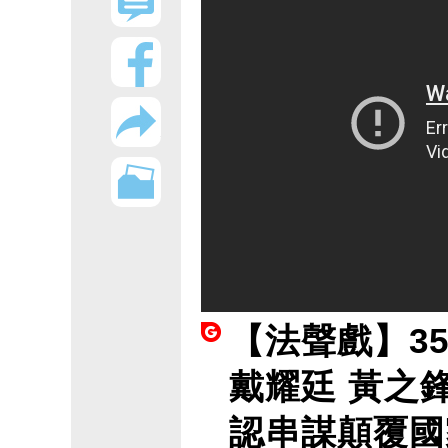
【法聲戲】3
戴耀廷 黃之
認串謀顛覆國