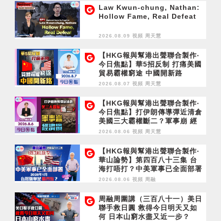
Law Kwun-chung, Nathan:
Hollow Fame, Real Defeat
2026.08.09 視頻
周天慧
【HKG報與幫港出聲聯合製作‧
今日焦點】華5招反制 打痛美國
貿易霸權窮途 中國開新路
2026.08.07 視頻
周天慧
【HKG報與幫港出聲聯合製作‧
今日焦點】打伊朗傳導彈近清倉
美國三大霸權斷二？軍事崩 經
濟損
2026.08.06 視頻
周天慧
【HKG報與幫港出聲聯合製作‧
華山論勢】第四百八十三集 台
海打唔打？中美軍事已全面部署
2028年1月台灣選舉是臨界點？
2026.08.06 視頻
周融
周融周圍講（三百八十一）美日
聯手救日圓 救得今日明天又如
何 日本山窮水盡又近一步？