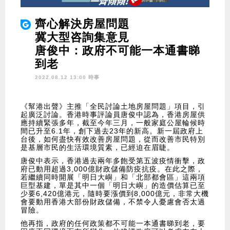
齊心解決房屋問題
冀大型咨詢集意見
唐俊中：政府不可能一本通書睇
到老
2022.08.12 13:00 時事
《幫港出聲》主推「全民討論土地房屋問題」項目，引
起廣泛討論。香港時事評論員唐俊中認為，香港房屋供
應持續緊張多年，截至今年三月，一般家庭公屋輪候時
間已升至6.1年，創下過去23年的新高。新一屆政府上
台後，如何盡快有效改善房屋問題，從而改善市民特別
是基層市民的生活環境質素，已經迫在眉睫。
唐俊中表示，香港過去兩年多飽受第五波疫情衝擊，政
府已動用超過3,000億財政儲備防疫抗疫。在此之際，
若繼續同時開展「明日大嶼」和「北部都會區」這兩項
巨型基建，單是其中一個「明日大嶼」的造價估算已至
少要6,420億港元，隨時要漲價到8,000億元，非常大機
會要動用香港大部份財政儲備，不禁令人憂慮會否太過
冒險。
他再指，政府的任何政策都不可能一本通書睇到老，要