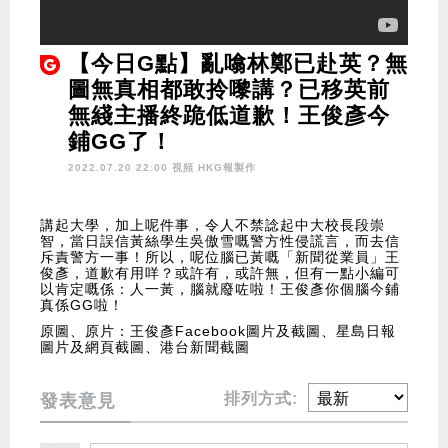
【今日G點】亂噏林鄭已赴英？無
圖無真相都敢拎嚟講？已移英前
無綫主播終跪低道歉！王俊彥今
鋪GG了！
2022.07.20 22:00 視頻
HKG報製作
講起大學，加上呢件事，令人不禁諗起中大校長段崇
智，當日誤信黃絲學生吳傲雪嘅警方性侵謊言，而去信
斥責警方一事！所以，呢位腦已黃嘅「新聞從業員」王
俊彥，道歉有用咩？或許有，或許無，但有一點小編可
以肯定嘅係：人一黃，腦就廢咗啦！王俊彥你個腦今鋪
真係GG啦！
原圖、原片：王俊彥Facebook圖片及截圖、星島日報
圖片及網頁截圖、港台新聞截圖
排列方式:
發表意見