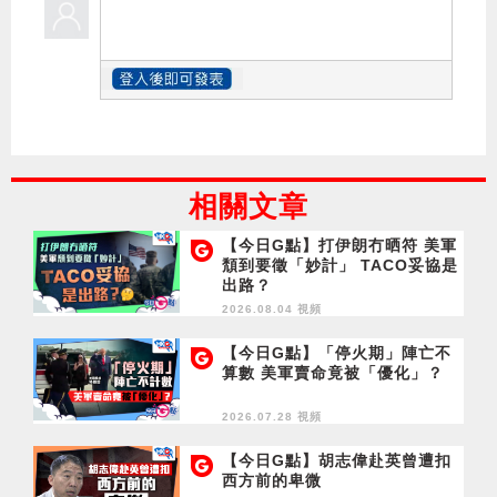
相關文章
【今日G點】打伊朗冇晒符 美軍
頹到要徵「妙計」 TACO妥協是
出路？
2026.08.04 視頻
【今日G點】「停火期」陣亡不
算數 美軍賣命竟被「優化」？
2026.07.28 視頻
【今日G點】胡志偉赴英曾遭扣
西方前的卑微