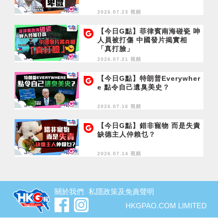
2026.07.23 視頻
【今日G點】菲律賓南海碰瓷 呻
人員被打傷 中國發片揭實相
「真打臉」
2026.07.21 視頻
【今日G點】特朗普Everywher
e 點令自己遺臭美史？
2026.07.16 視頻
【今日G點】錯非寵物 而是失責
缺德主人仲賴乜？
2026.07.14 視頻
關於我們
私隱政策及免責聲明
HKGPAO.COM LIMITED