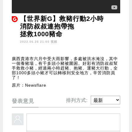
【世界新G】救豬行動2小時
消防叔叔連抱帶拖
拯救1000豬命
2022.06.26 21:00 視頻
廣西貴港市六月中受大雨影響，多處被洪水淹沒，其中
一個養豬場，有千多頭小豬被圍困。好彩有消防叔叔幫
手救救小豬，經過兩小時趕豬、抱豬、運豬大行動，全
部1000多頭小豬才可以轉移到安全地方，辛苦消防員
了！
原片：Newsflare
排列方式:
發表意見