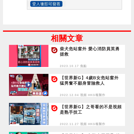
相關文章
柴犬危站窗外 愛心消防員英勇
拯救
2023.10.17 焦點
【世界新G】4歲B女危站窗外
猛男奮不顧身冒險救人
2022.12.04 視頻
HKG報製作
【世界新G】之哥看的不是視頻
是熟手技工
2022.11.27 視頻
HKG報製作