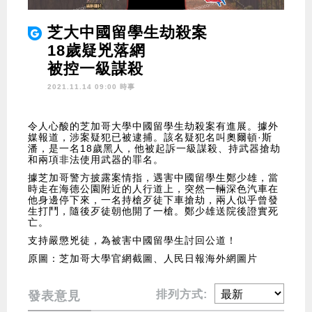
芝大中國留學生劫殺案
18歲疑兇落網
被控一級謀殺
2021.11.14 09:00 時事
令人心酸的芝加哥大學中國留學生劫殺案有進展。據外
媒報道，涉案疑犯已被逮捕。該名疑犯名叫奧爾頓·斯
潘，是一名18歲黑人，他被起訴一級謀殺、持武器搶劫
和兩項非法使用武器的罪名。
據芝加哥警方披露案情指，遇害中國留學生鄭少雄，當
時走在海德公園附近的人行道上，突然一輛深色汽車在
他身邊停下來，一名持槍歹徒下車搶劫，兩人似乎曾發
生打鬥，隨後歹徒朝他開了一槍。鄭少雄送院後證實死
亡。
支持嚴懲兇徒，為被害中國留學生討回公道！
原圖：芝加哥大學官網截圖、人民日報海外網圖片
排列方式:
發表意見