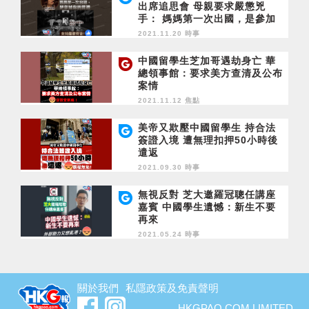
出席追思會 母親要求嚴懲兇
手： 媽媽第一次出國，是參加
你的葬禮
2021.11.20 時事
中國留學生芝加哥遇劫身亡 華
總領事館：要求美方查清及公布
案情
2021.11.12 焦點
美帝又欺壓中國留學生 持合法
簽證入境 遭無理扣押50小時後
遣返
2021.09.30 時事
無視反對 芝大邀羅冠聰任講座
嘉賓 中國學生遺憾：新生不要
再來
2021.05.24 時事
關於我們
私隱政策及免責聲明
HKGPAO.COM LIMITED