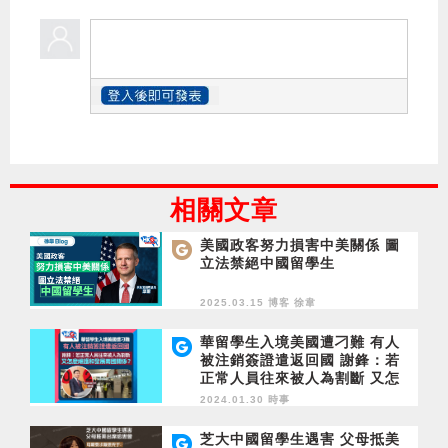
相關文章
美國政客努力損害中美關係 圖
立法禁絕中國留學生
2025.03.15 博客
徐韋
華留學生入境美國遭刁難 有人
被注銷簽證遣返回國 謝鋒：若
正常人員往來被人為割斷 又怎
麼維護和發展兩國關係？
2024.01.30 時事
芝大中國留學生遇害 父母抵美