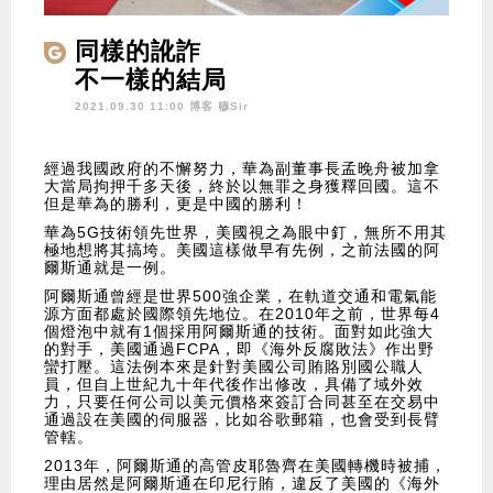
同樣的訛詐
不一樣的結局
2021.09.30 11:00 博客
穆Sir
經過我國政府的不懈努力，華為副董事長孟晚舟被加拿
大當局拘押千多天後，終於以無罪之身獲釋回國。這不
但是華為的勝利，更是中國的勝利！
華為5G技術領先世界，美國視之為眼中釘，無所不用其
極地想將其搞垮。美國這樣做早有先例，之前法國的阿
爾斯通就是一例。
阿爾斯通曾經是世界500強企業，在軌道交通和電氣能
源方面都處於國際領先地位。在2010年之前，世界每4
個燈泡中就有1個採用阿爾斯通的技術。面對如此強大
的對手，美國通過FCPA，即《海外反腐敗法》作出野
蠻打壓。這法例本來是針對美國公司賄賂別國公職人
員，但自上世紀九十年代後作出修改，具備了域外效
力，只要任何公司以美元價格來簽訂合同甚至在交易中
通過設在美國的伺服器，比如谷歌郵箱，也會受到長臂
管轄。
2013年，阿爾斯通的高管皮耶魯齊在美國轉機時被捕，
理由居然是阿爾斯通在印尼行賄，違反了美國的《海外