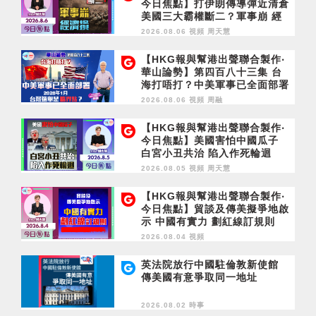
今日焦點】打伊朗傳導彈近清倉
美國三大霸權斷二？軍事崩 經
濟損
2026.08.06 視頻
周天慧
【HKG報與幫港出聲聯合製作‧
華山論勢】第四百八十三集 台
海打唔打？中美軍事已全面部署
2028年1月台灣選舉是臨界點？
2026.08.06 視頻
周融
【HKG報與幫港出聲聯合製作‧
今日焦點】美國害怕中國瓜子
白宮小丑共治 陷入作死輪迴
2026.08.05 視頻
周天慧
【HKG報與幫港出聲聯合製作‧
今日焦點】貿談及傳美擬爭地啟
示 中國有實力 劃紅線訂規則
2026.08.04 視頻
英法院放行中國駐倫敦新使館
傳美國有意爭取同一地址
2026.08.02 時事