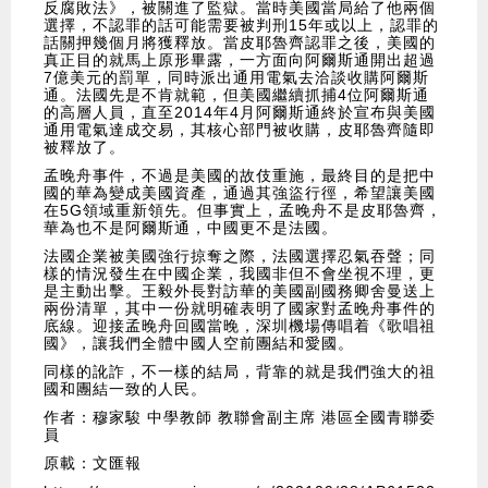
反腐敗法》，被關進了監獄。當時美國當局給了他兩個
選擇，不認罪的話可能需要被判刑15年或以上，認罪的
話關押幾個月將獲釋放。當皮耶魯齊認罪之後，美國的
真正目的就馬上原形畢露，一方面向阿爾斯通開出超過
7億美元的罰單，同時派出通用電氣去洽談收購阿爾斯
通。法國先是不肯就範，但美國繼續抓捕4位阿爾斯通
的高層人員，直至2014年4月阿爾斯通終於宣布與美國
通用電氣達成交易，其核心部門被收購，皮耶魯齊隨即
被釋放了。
孟晚舟事件，不過是美國的故伎重施，最終目的是把中
國的華為變成美國資產，通過其強盜行徑，希望讓美國
在5G領域重新領先。但事實上，孟晚舟不是皮耶魯齊，
華為也不是阿爾斯通，中國更不是法國。
法國企業被美國強行掠奪之際，法國選擇忍氣吞聲；同
樣的情況發生在中國企業，我國非但不會坐視不理，更
是主動出擊。王毅外長對訪華的美國副國務卿舍曼送上
兩份清單，其中一份就明確表明了國家對孟晚舟事件的
底線。迎接孟晚舟回國當晚，深圳機場傳唱着《歌唱祖
國》，讓我們全體中國人空前團結和愛國。
同樣的訛詐，不一樣的結局，背靠的就是我們強大的祖
國和團結一致的人民。
作者：穆家駿 中學教師 教聯會副主席 港區全國青聯委
員
原載：文匯報