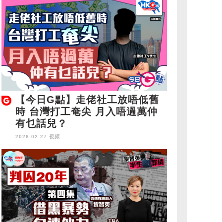
【今日G點】走佬社工放唔低舊
時 台灣打工奄尖 月入唔過萬仲
有乜話兒？
2026.02.27 視頻