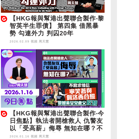
【HKG報與幫港出聲聯合製作‧黎
智英半生罪債】 第四集 借黑暴
勢 勾連外力 判囚20年
2026.02.09 視頻
周天慧
【HKG報與幫港出聲聯合製作‧今
日焦點】執法者開槍救人 仇警友
以「受高薪」侮辱 無知在哪？不
寫求情信 寧笑著與佩洛西合照
2026.01.16 視頻
周天慧