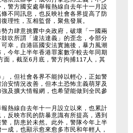
外，警方國安處舉報熱線自去年十一月設
萬條不同訊息，也反映社會各界提高了防
回復理性，互相監督，聚焦發展。
港勢力肆意挑釁中央政府，破壞「一國兩
亦鼓吹所謂「違法達義」的歪念，令部分
。可幸，自港區國安法實施後，暴力風潮
布，今年上半年香港罪案數字較去年同期
方面，截至6月底，警方拘捕117人，其
暴」，但社會各界不能掉以輕心，正如警
體治安情況改善，但本土恐怖主義萌芽及
加強及擴大情報網，也希望能做到全民參
舉報熱線自去年十一月設立以來，也累計
息，反映市民的防暴意識有所提高，遇到
報警，防患於未然。此外，警隊今年上半
增一成，也顯示愈來愈多市民和年輕人，