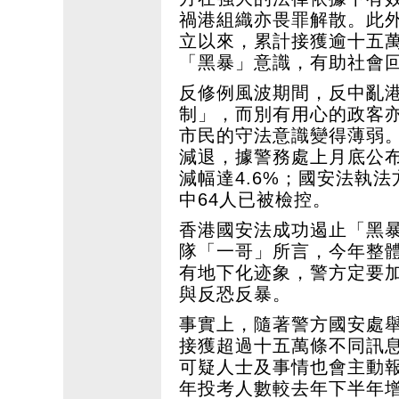
禍港組織亦畏罪解散。此
立以來，累計接獲逾十五
「黑暴」意識，有助社會
反修例風波期間，反中亂
制」，而別有用心的政客
市民的守法意識變得薄弱
減退，據警務處上月底公
減幅達4.6%；國安法執法
中64人已被檢控。
香港國安法成功遏止「黑
隊「一哥」所言，今年整
有地下化迹象，警方定要
與反恐反暴。
事實上，隨著警方國安處
接獲超過十五萬條不同訊
可疑人士及事情也會主動
年投考人數較去年下半年