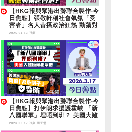
【HKG報與幫港出聲聯合製作‧今
日焦點】張敬軒稱社會氣氛「受
害者」名人昔播政治狂熱 動蕩對
得起香港？
2026.04.13 視頻
【HKG報與幫港出聲聯合製作‧今
日焦點】打伊朗求援護霍峽 「新
八國聯軍」埋唔到班？ 美國大難
臨頭犯眾憎 涉黑暴未被控予更生
2026.03.17 視頻
周天慧
周庭「著草例子」要防