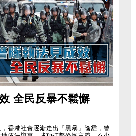
效 全民反暴不鬆懈
來，香港社會逐漸走出「黑暴」陰霾，警
效地依法辦事，成功打擊恐怖主義，不少