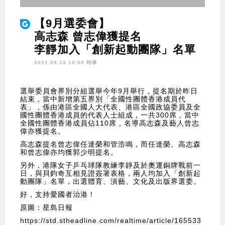
【9月選委會】
高志森 曾志偉獲提名
李靜加入「創新起動團隊」名單
2021.08.13 16:00 時事
選舉委員會界別分組選舉今年9月舉行，提名期於昨日
結束，當中新增第五界別「全國性團體香港成員代
表」，係由港區全國人大代表、港區全國政協委員及全
國性團體香港成員的代表人士組成，一共300席，當中
全國性團體香港成員佔110席，名導高志森及藝人曾志
偉亦獲提名。
高志森提名曾志偉任達榮和管浩鳴，而任達榮、高志森
和曾志偉亦均獲郭少明提名。
另外，港隊女子乒乓球隊教練李靜及於奧運銅牌戰前一
日，與貝鈞奇互相見證簽署表格，兩人均加入「創新起
動團隊」名單，出選體育、演藝、文化及出版界選委。
好，支持愛國者治港！
原圖：星島日報
https://std.stheadline.com/realtime/article/165533