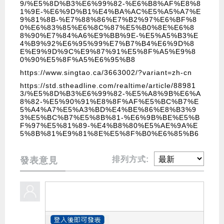
9/%E5%8D%B3%E6%99%82-%E6%B8%AF%E8%8
1%9E-%E6%9D%B1%E4%BA%AC%E5%A5%A7%E
9%81%8B-%E7%88%86%E7%B2%97%E6%BF%8
0%E6%83%85%E6%8C%87%E5%B0%8E%E6%8
8%90%E7%84%A6%E9%BB%9E-%E5%A5%B3%E
4%B9%92%E6%95%99%E7%B7%B4%E6%9D%8
E%E9%9D%9C%E9%87%91%E5%8F%A5%E9%8
0%90%E5%8F%A5%E6%95%B8
https://www.singtao.ca/3663002/?variant=zh-cn
https://std.stheadline.com/realtime/article/88981
3/%E5%8D%B3%E6%99%82-%E5%A8%9B%E6%A
8%82-%E5%90%91%E8%8F%AF%E5%BC%B7%E
5%A4%A7%E5%A3%BD%E4%BE%86%E8%B3%9
3%E5%BC%B7%E5%8B%81-%E6%9B%BE%E5%B
F%97%E5%81%89-%E4%B8%80%E5%AE%9A%E
5%8B%81%E9%81%8E%E5%8F%B0%E6%85%B6
排列方式:
發表意見