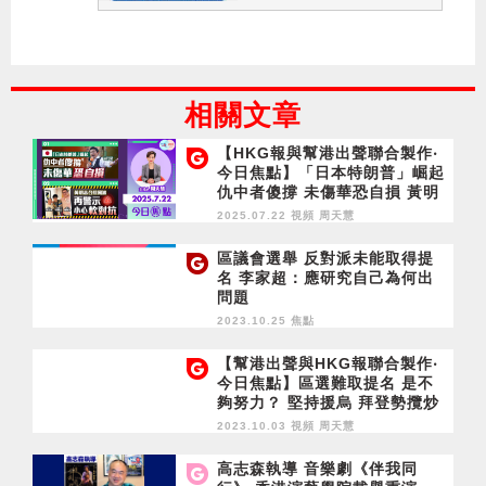
相關文章
【HKG報與幫港出聲聯合製作‧
今日焦點】「日本特朗普」崛起
仇中者傻撐 未傷華恐自損 黃明
志合照風波 再警示小心軟對抗
2025.07.22 視頻
周天慧
區議會選舉 反對派未能取得提
名 李家超：應研究自己為何出
問題
2023.10.25 焦點
【幫港出聲與HKG報聯合製作‧
今日焦點】區選難取提名 是不
夠努力？ 堅持援烏 拜登勢攬炒
2023.10.03 視頻
周天慧
高志森執導 音樂劇《伴我同