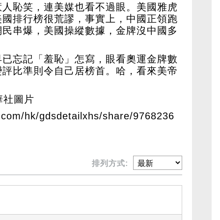
惹人恥笑，連美媒也看不過眼。美國雅虎
美國排行榜很荒謬，事實上，中國正領跑
網民串爆，美國操縱數據，金牌沒中國多
早已忘記「羞恥」怎寫，眼看奧運金牌數
變評比準則令自己居榜首。哈，看來美帝
華社圖片
.com/hk/gdsdetailxhs/share/9768236
排列方式: