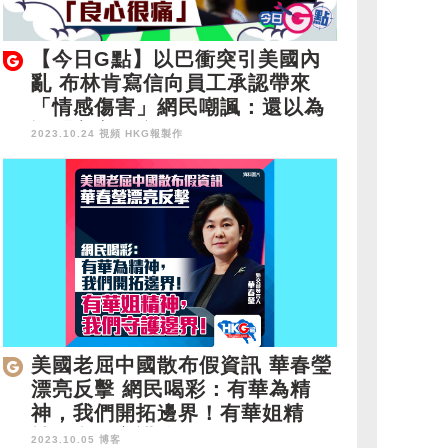
【今日G點】以巴衝突引美國內
亂 布林肯寫信向員工承認帶來
「情感傷害」網民嘲諷：還以為
說「良心很痛」
2023.10.24 視頻
HKG報製作
美國老屈中國散布假資訊 華春瑩
漂亮反擊 網民喝彩：有華為精
神，我們開拓邊界！有華姐精
神，我們守護邊界！
2023.10.05 博客