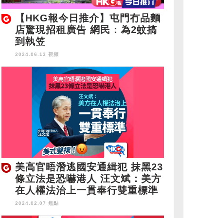
【HKG報今日推介】屯門冇品麵
店驚現招租廣告 網民：為2蚊搞
到執笠
2024.06.13 視頻
美高官晤潛逃國安通緝犯 抹黑23
條立法是恐嚇港人 汪文斌：美方
在人權法治上一貫奉行雙重標準
2024.02.07 焦點