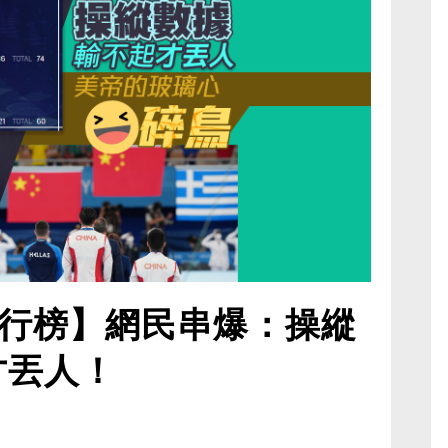
行榜】網民串爆：操縱
才丟人！