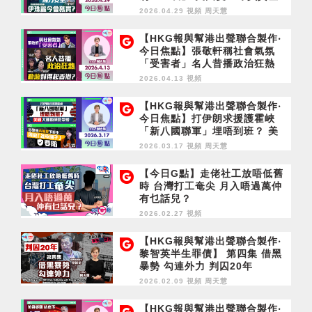
履新曾邀陳方安生 伊珠麗今會
2026.04.29 視頻
周天慧
務實？
【HKG報與幫港出聲聯合製作‧
今日焦點】張敬軒稱社會氣氛
「受害者」名人昔播政治狂熱
動蕩對得起香港？
2026.04.13 視頻
【HKG報與幫港出聲聯合製作‧
今日焦點】打伊朗求援護霍峽
「新八國聯軍」埋唔到班？ 美
國大難臨頭犯眾憎 涉黑暴未被
2026.03.17 視頻
周天慧
控予更生 周庭「著草例子」要
防
【今日G點】走佬社工放唔低舊
時 台灣打工奄尖 月入唔過萬仲
有乜話兒？
2026.02.27 視頻
【HKG報與幫港出聲聯合製作‧
黎智英半生罪債】 第四集 借黑
暴勢 勾連外力 判囚20年
2026.02.09 視頻
周天慧
【HKG報與幫港出聲聯合製作‧