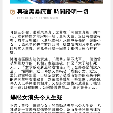
再破黑暴謊言 時間證明一切
2021.06.15 11:00 博客
梁志祥
耳聽三分假，眼看未為真，尤其在「有圖無真相」的年
代，惟有時間才能證明一切，真相大白。近日有傳媒報
導，前年反對修訂《逃犯條例》示威中受傷的「爆眼少
女」，原來早於去年前赴台灣，從媒體的相片更見她雙
眼與常人無異。究竟是什麼一回事？相信大家心裡有
數。
隨著港區國安法的實施，「黑暴」潰不成軍，一個個曽
被黑暴炒作的「真相」也被識破。什麼「太子站打死
人」、「女示威者新屋嶺遭性侵」等，全部都是胡說八
道，一場鬧劇。近日傳媒又再揭發「爆眼少女」近況，
還記得當時黑暴一口咬定該女子被香港警察的布袋彈內
的彈珠擊中右眼致盲，然後黑暴聲勢一時無兩，網絡瘋
傳人人以手掩眼的相片，又發起大規模示威暴亂，機場
更一連3日被癱瘓，公院醫護也罷工「追究警暴」云。
爆眼女消失令人生疑
不過，事後「爆眼少女」的自動消失早已令人生疑，尤
其是她一直未有就傷勢開誠布公，反而多番利用法律程