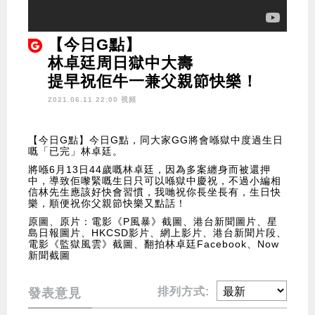
【今日G點】
林卓廷周日獄中大壽
提早祝佢牛一兼父親節快樂！
2021.06.11 22:00 視頻
【今日G點】今日G點，同大家GG將會喺獄中度過生日
嘅「已完」林卓廷。
將喺6月13日44歲嘅林卓廷，因為多案纏身而被還押
中，導致佢嚟緊嘅生日只可以喺獄中慶祝，不過小編相
信林先生應該好快會習慣，我哋祝你長坐長有，生日快
樂，順便祝你父親節快樂又點話！
原圖、原片：電影《P風暴》截圖、港台新聞圖片、星
島日報圖片、HKCSD影片、網上影片、港台新聞片段、
電影《監獄風雲》截圖、翻拍林卓廷Facebook、Now
新聞截圖
排列方式:
發表意見