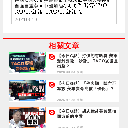
持國安法🥰支持警察嚴正執法🙏中國人要團結
自強自重👍🙏中國加油💪💪💪🇨🇳🇨🇳🇨🇳
🇨🇳🇨🇳🇨🇳🇨🇳🇨🇳🇨🇳🇨🇳
20210613
相關文章
【今日G點】打伊朗冇晒符 美軍
頹到要徵「妙計」 TACO妥協是
出路？
2026.08.04 視頻
【今日G點】「停火期」陣亡不
算數 美軍賣命竟被「優化」？
2026.07.28 視頻
【今日G點】胡志偉赴英曾遭扣
西方前的卑微
2026.07.23 視頻