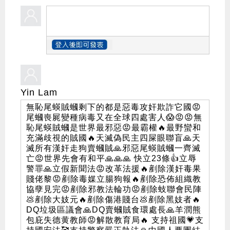
Yin Lam
無恥尾蝧賊蟈剩下的都是惡毒攻奸欺詐它國😡
尾蟈喪屍變種病毒又在全球四處害人😱😡😡無
恥尾蝧賊蟈是世界最邪惡😡最霸權🔥最野蠻和
充滿歧視的賊國🔥天滅偽民主四屎眼聯盲🙏天
滅所有漢奸走狗賣蟈賊🙏邪惡尾蝧賊蟈一齊滅
亡😡世界先會有和平🙏🙏🙏 快立23條👍立辱
警罪🙏立假新聞法😡改革法援🔥剷除漢奸毒果
賤佬黎😡剷除毒媒立腸狗報🔥剷除恐佈組織教
協孽見完😡剷除邪教法輪功😡剷除蚑聯會民陣
💩剷除大妓元🔥剷除傷港賤台💩剷除黑妓者🔥
DQ垃圾區議會🙏DQ賣蟈賊食環處長🙏羊潤熊
包庇失德黄教師😡解散教育局🔥 支持祖國💗支