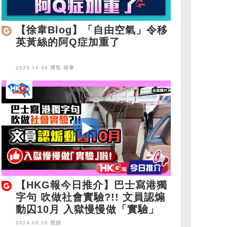
【徐韋Blog】「自由空氣」令移
英黃絲的阿Q症加重了
2024.10.04 博客
徐韋
【HKG報今日推介】巴士寫港獨
字句 吹做社會實驗?!! 文員認煽
動囚10月 入獄慢慢做「實驗」
啦！
2024.09.20 視頻