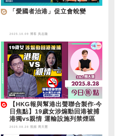
「愛國者治港」促立會蛻變
2025.10.09 博客
吳志隆
【HKG報與幫港出聲聯合製作‧今
日焦點】19歲女涉煽動回港被捕
港獨vs親情 運輸設施列禁煙區
8.31擴至272個 違例罰$1,500
2025.08.28 視頻
周天慧