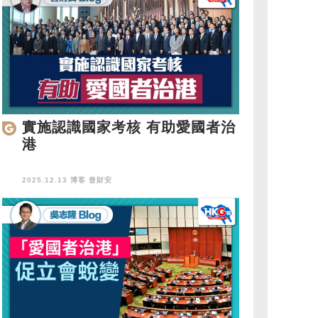
實施認識國家考核 有助愛國者治
港
2025.12.13 博客
曾財安