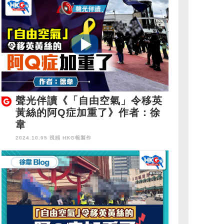
聲光伴讀《「自由空氣」令移英
黃絲的阿Q症加重了》作者：徐
韋
2024.10.05 視頻
HKG報製作