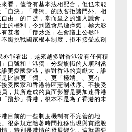
果來看，儘管有基本法相配合，但也未能
吹「自決」「港獨」的政客拒諸門外。相
主自由」的口號，堂而皇之的進入議會，
議士的權利，令到議會烏煙瘴氣，極大影
再有甚者，「攬炒派」在會議上公然叫
，不斷挑戰國家根本制度，拒不接受或刻
結果亦能看出，越來越多對香港沒有任何積
制」口號和「港獨」分裂旗幟的人順利當
比誰更愛國愛港，誰對香港的貢獻大，誰
而是比誰更「獨」、更「極端」、更有
不接受國家和香港特區憲制秩序、不接受
議員，其所造成的負面影響是要加速香港
和「攬炒」香港，根本不是為了香港的未
香港目前的一些制度機制有不完善的地
患。很多規定隨著時間推移出現與實踐脫
國情，特別是港情的發展變化，這就需要