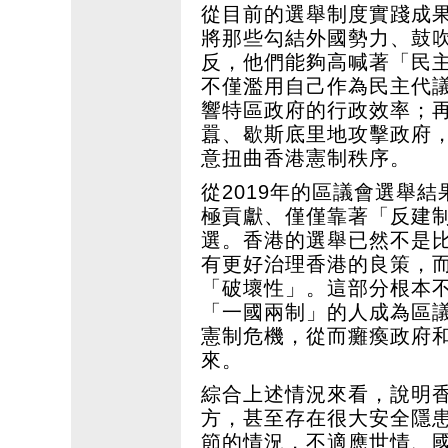
從目前的選舉制度實踐成
將那些勾結外國勢力、鼓
反，他們能夠高喊著「民
不僅濫用自己作為民主代
響特區政府的行政效率；
囂、歇斯底里地攻擊政府
意扭曲香港憲制秩序。
從2019年的區議會選舉
極貢獻、僅僅靠著「反建
選。香港的選舉已然不是
有更好治理香港的良策，
「破壞性」。這部分根本
「一國兩制」的人成為區
憲制危機，從而癱瘓政府
來。
綜合上述情況來看，說明
方，甚至存在很大安全隱
節的情況，不適應世情、