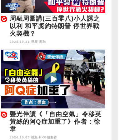
周融周圍講(三百零八)小人誘之
以利 和平獎釣特朗普 停世界戰
火契機？
2024.10.31 視頻
周融
聲光伴讀《「自由空氣」令移英
黃絲的阿Q症加重了》作者：徐
韋
2024.10.05 視頻
HKG報製作