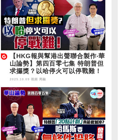
【HKG報與幫港出聲聯合製作‧華
山論勢】第四百零七集 特朗普但
求攞獎？以哈停火可以停戰難！
2025.10.09 視頻
周融