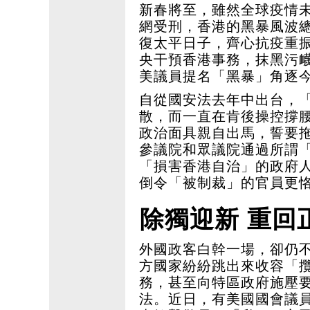
新春將至，雖然全球疫情
網受刑，香港的黑暴風波
復太平日子，齊心抗疫重
央干預香港事務，抹黑污
美議員提名「黑暴」角逐
自從國安法去年中出台，
散，而一直在肯後操控撐
政治面具親自出馬，誓要
參議院和眾議院通過所謂
「損害香港自治」的政府
倒令「被制裁」的官員更
除獨迎新 重回
外國政客白幹一場，卻仍
方國家紛紛跳出來收容「
務，甚至向特區政府施壓
法。近日，有美國國會議