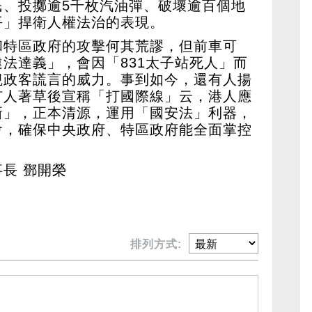
民、投擲逾5千枚汽油彈、破壞逾百個地
平」捍衛人權法治的表現。
和特區政府的攻擊何其荒謬，但前車可
法達義」，會因「831太子站死人」而
覷政客謊言的威力。事到如今，還有人揚
有人著草後宣稱「打國際線」云，港人應
新」，正本清源，運用「國安法」利器，
會，確保中央政府、特區政府能全面掌控
。
長 鄧開榮
排列方式: