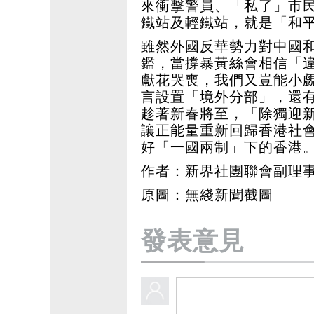
來衝擊警員、「私了」市
鐵站及輕鐵站，就是「和
雖然外國反華勢力對中國
鑑，當撐暴黃絲會相信「違
獻花哭喪，我們又豈能小
言設置「境外分部」，還
趁著新春將至，「除獨迎
讓正能量重新回歸香港社
好「一國兩制」下的香港
作者：新界社團聯會副理事
原圖：無綫新聞截圖
發表意見