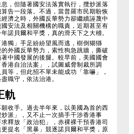
未息，但隨著國安法落實執行，攬炒派落
總算告一段落。不過，當普羅市民期盼恢
振經濟之時，外國反華勢力卻繼續誣蔑中
衊國安法及相關機構的職責，近期甚至有
今年諾貝爾和平獎，真的滑天下之大稽。
「港獨」手足紛紛望風而逃，樹倒猢猻
腰的外國反華勢力，索性狗急跳牆，撕破
拖著中國發展的後腿。較早前，美國國會
「香港自治法案」，試圖威脅制裁所調
人員等，但此招不單未能成功「靠嚇」，
恪盡職守，依法治港。
正軌
不願收手。過去半年來，以美國為首的西
攬炒派」，又不止一次插手干涉香港事
要求釋放「政治犯」，赤裸裸干預香港司
員更提名「黑暴」競逐諾貝爾和平獎，原