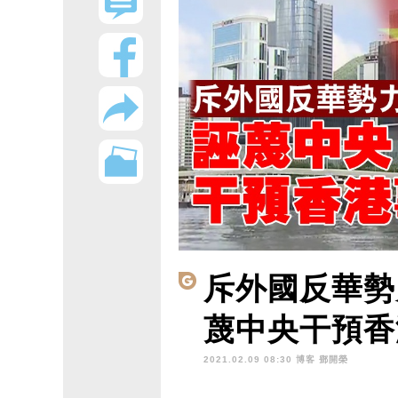
斥外國反華勢
蔑中央干預香
2021.02.09 08:30 博客
鄧開榮