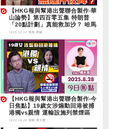
【HKG報與幫港出聲聯合製作‧華
山論勢】第四百零五集 特朗普
「20點計劃」真能救加沙？ 哈馬
斯要無條件投降，會嗎？
2025.10.02 視頻
周融
【HKG報與幫港出聲聯合製作‧今
日焦點】19歲女涉煽動回港被捕
港獨vs親情 運輸設施列禁煙區
8.31擴至272個 違例罰$1,500
2025.08.28 視頻
周天慧