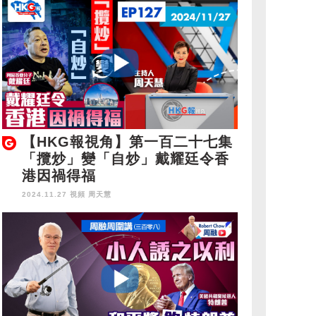
【HKG報視角】第一百二十七集
「攬炒」變「自炒」戴耀廷令香
港因禍得福
2024.11.27 視頻
周天慧