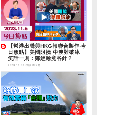
【幫港出聲與HKG報聯合製作‧今
日焦點】美國阻撓 中澳難破冰
笑話一則：鄭經翰竟谷針？
2023.11.06 視頻
周天慧