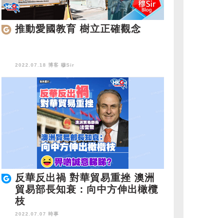
推動愛國教育 樹立正確觀念
2022.07.18 博客
穆Sir
反華反出禍 對華貿易重挫 澳洲
貿易部長知衰：向中方伸出橄欖
枝
2022.07.07 時事