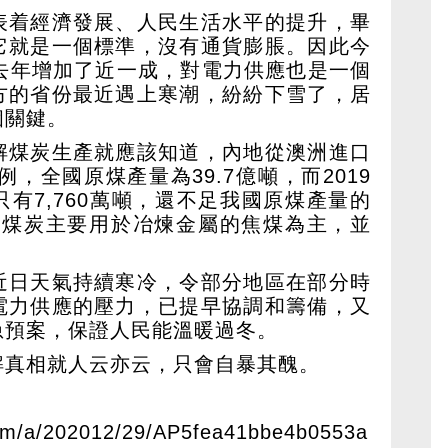
表着經濟發展、人民生活水平的提升，畢
它就是一個標準，沒有通貨膨脹。因此今
比去年增加了近一成，對電力供應也是一個
方的省份最近遇上寒潮，紛紛下雪了，居
個關鍵。
解煤炭生產就應該知道，內地從澳洲進口
例，全國原煤產量為39.7億噸，而2019
有7,760萬噸，還不足我國原煤產量的
的煤炭主要用於冶煉金屬的焦煤為主，並
。
近日天氣持續寒冷，令部分地區在部分時
電力供應的壓力，已提早協調和籌備，又
急預案，保證人民能溫暖過冬。
解真相就人云亦云，只會自暴其醜。
om/a/202012/29/AP5fea41bbe4b0553a