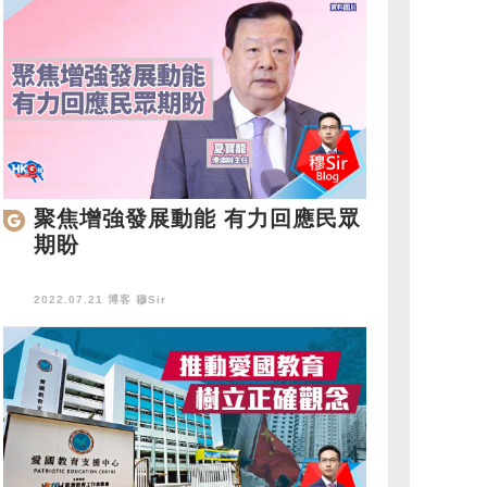
聚焦增強發展動能 有力回應民眾
期盼
2022.07.21 博客
穆Sir