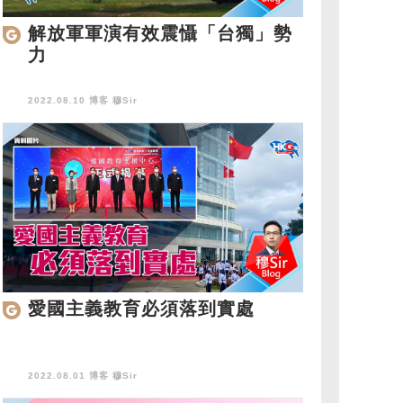
解放軍軍演有效震懾「台獨」勢
力
2022.08.10 博客
穆Sir
愛國主義教育必須落到實處
2022.08.01 博客
穆Sir