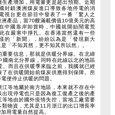
廠生產增加，用電量更是超出預期。近期
國封鎖澳洲煤炭進口導致各地停電的消
電視台更在節目中發表了一番「驚人之
洲產品，當70艘滿載價值10億美元的高
在中國靠岸卸貨時，中國就開始鬧電荒
因此在嚴寒中掙扎。在香港當然還有一些
樣的「新聞」，紛紛以為是「發現新大
上是「不知其然，更不知其所以然」。
的重要信息，那就是供暖分界線。在北緯
為中國南北分界線，同時在此線以北的地區
供暖。而且在供暖季來臨之前，我國就已經
保了在供暖開始前煤炭供應得到保障。所
停電便停止供暖的問題。
浙江等地屬於南方地區，本來就不存在中
以出現停電也只是因為復工復產之後的產
江等地由於國外疫情失控，當地工廠需要
各類物資，尤其是11月浙江的出口增長率
產增加用電量自然提高。