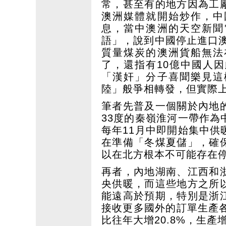
常，甚至有的地方因為工
澳洲媒體就開始炒作，中
息，當中澳洲的天空新聞
語」，說到中國停止進口澳
質量煤炭的澳洲貨船無法
了，還指有10億中國人
「漢奸」分子喜聞樂見這
陸」般爭相轉發，但實際
筆者先普及一個關於內地
33度的秦嶺淮河一帶作
每年11月中即開始集中
在準備「冬煤夏儲」，確
以在北方根本不可能存在
再者，內地湖南、江西和
央供暖，而這些地方之所
能遠高於預期，特別是浙
接收更多國外的訂單生產
比往年大增20.8%，生