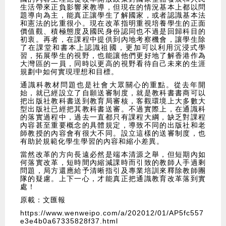
生活帶來正負影響來教導，但現在的情況基本上都以問
題導向為主，能真正讓學生了解國家，或者認識基本法
和憲法的比重很小。現在改革指明重視培養學生的正面
價值觀、積極態度及國民身份認同也不過是回歸科目的
初衷。再者，在課程中提供到內地考察機會，讓學生除
了在課堂和書本上認識祖國，更加可以利用沉浸式學
習，拓展學生的視野，也能讓他們更好地了解香港作為
大灣區的一員，同時以更高的視野看待自己未來的生涯
規劃中如何實現理想和目標。
通識科教材問題也是社會大眾關心的重點。從去年開
始，就已經設立了自願送審制度，就是教科書書商可以
把出版社教科書送到教育局審核，客觀環境上大多數大
型出版社已經把其教科書送審。不過實際上，在通識科
的落實過程中，過去一直都只有課程大綱，缺乏對課程
內容甚至重要概念的具體規定，導致不同的出版社和老
師教授的內容會有很大不同。設立這樣的送審制度，也
有助於規範化學生學習的內容和縮小差異。
當然改革的方向長遠必然是端本清源之舉，但短期內如
何落實改革，短時間內縮減課時而引致的教師人手過剩
問題，局方還應給予清晰指引及專業培訓來釋除教師團
隊的疑慮。上下一心，才能真正把通識教育改革落到實
處！
原載：文匯報
https://www.wenweipo.com/a/202012/01/AP5fc557
e3e4b0a67335828f37.html