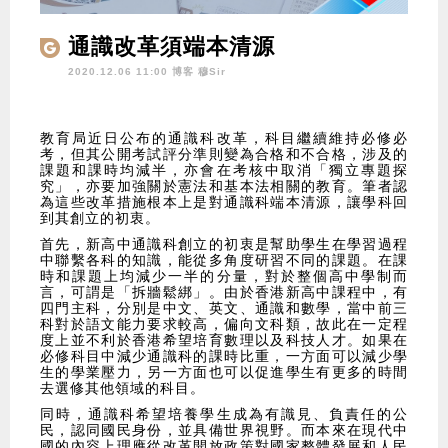
通識改革須端本清源
2020.12.06 11:00 博客
穆Sir
教育局近日公布的通識科改革，科目繼續維持必修必
考，但其公開考試評分準則變為合格和不合格，涉及的
課題和課時均減半，亦會在考核中取消「獨立專題探
究」，亦要加強關於憲法和基本法相關的教育。筆者認
為這些改革措施根本上是對通識科端本清源，讓學科回
到其創立的初衷。
首先，新高中通識科創立的初衷是幫助學生在學習過程
中聯繫各科的知識，能從多角度研習不同的課題。在課
時和課題上均減少一半的分量，對於整個高中學制而
言，可謂是「拆牆鬆綁」。由於香港新高中課程中，有
四門主科，分別是中文、英文、通識和數學，當中前三
科對於語文能力要求較高，偏向文科類，故此在一定程
度上並不利於香港希望培育數理以及科技人才。如果在
必修科目中減少通識科的課時比重，一方面可以減少學
生的學業壓力，另一方面也可以促進學生有更多的時間
去選修其他領域的科目。
同時，通識科希望培養學生成為有識見、負責任的公
民，認同國民身份，並具備世界視野。而本來在現代中
國的內容上理應從改革開放政策對國家整體發展和人民