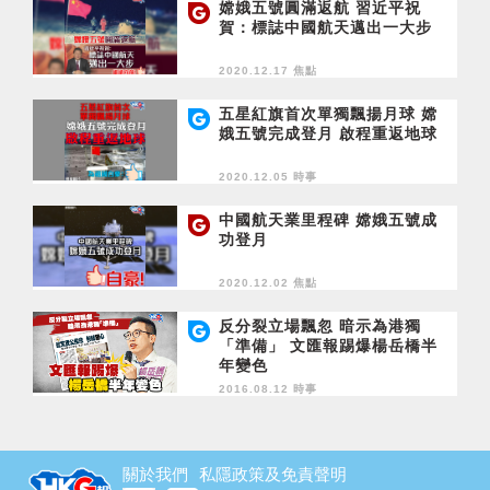
嫦娥五號圓滿返航 習近平祝
賀：標誌中國航天邁出一大步
2020.12.17 焦點
五星紅旗首次單獨飄揚月球 嫦
娥五號完成登月 啟程重返地球
2020.12.05 時事
中國航天業里程碑 嫦娥五號成
功登月
2020.12.02 焦點
反分裂立場飄忽 暗示為港獨
「準備」 文匯報踢爆楊岳橋半
年變色
2016.08.12 時事
關於我們
私隱政策及免責聲明