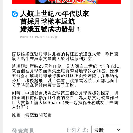
人類上世紀70年代以來
首採月球樣本返航
嫦娥五號成功發射！
2020.11.25 07:00 時事
搭載嫦娥五號月球探測器的長征五號遙五火箭，昨日凌
晨四點半在海南文昌航天發射場順利升空！
這項預計歷時23天的任務，是人類自上世紀七十年代以
來首個在月球表面採集土壤再帶回地球的探測器。嫦娥
五號會在環繞月球飛行後於月球正面軟著陸，採集約兩
公斤土壤後起飛，以半彈道、跳躍式返航，距離地面十
公里時開傘著陸內蒙古四子王旗。
到時，中國就會成為全球第三個從月球採樣的國家，填
補美國和前蘇聯探月任務的空白，為人類文明發展作出
巨大貢獻！請大家Share出去一起預祝任務成功：中國
人好嘢！
原圖：無綫新聞截圖
排列方式:
發表意見