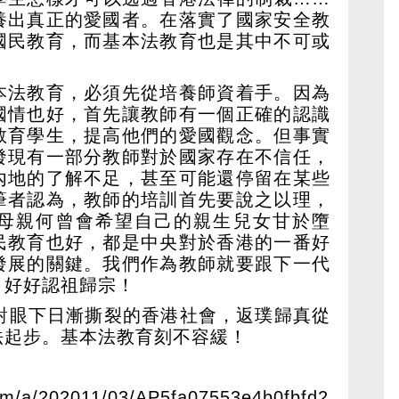
養出真正的愛國者。在落實了國家安全教
國民教育，而基本法教育也是其中不可或
本法教育，必須先從培養師資着手。因為
國情也好，首先讓教師有一個正確的認識
教育學生，提高他們的愛國觀念。但事實
發現有一部分教師對於國家存在不信任，
內地的了解不足，甚至可能還停留在某些
筆者認為，教師的培訓首先要說之以理，
母親何曾會希望自己的親生兒女甘於墮
民教育也好，都是中央對於香港的一番好
發展的關鍵。我們作為教師就要跟下一代
，好好認祖歸宗！
面對眼下日漸撕裂的香港社會，返璞歸真從
法起步。基本法教育刻不容緩！
om/a/202011/03/AP5fa07553e4b0fbfd2