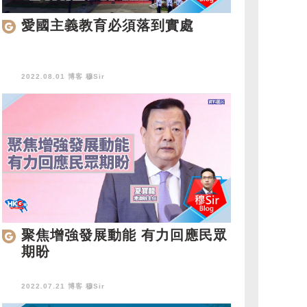
愛國主義教育必須落到實處
2022.08.01 博客
穆Sir
聚焦增強發展動能 有力回應民眾
期盼
2022.07.21 博客
穆Sir