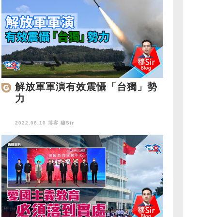
解放軍軍演有效震懾「台獨」勢
力
2022.08.10 博客
穆Sir