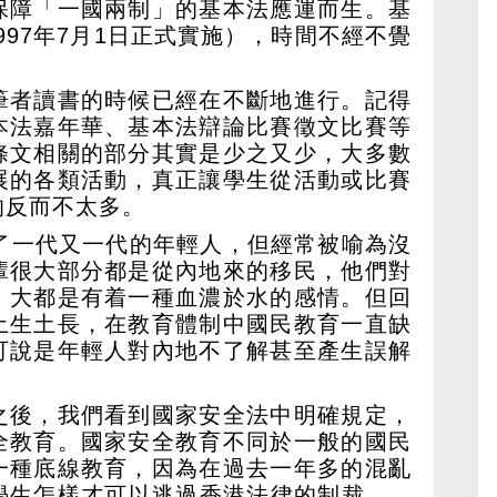
保障「一國兩制」的基本法應運而生。基
1997年7月1日正式實施），時間不經不覺
筆者讀書的時候已經在不斷地進行。記得
本法嘉年華、基本法辯論比賽徵文比賽等
條文相關的部分其實是少之又少，大多數
展的各類活動，真正讓學生從活動或比賽
的反而不太多。
生了一代又一代的年輕人，但經常被喻為沒
輩很大部分都是從內地來的移民，他們對
，大都是有着一種血濃於水的感情。但回
土生土長，在教育體制中國民教育一直缺
可說是年輕人對內地不了解甚至產生誤解
之後，我們看到國家安全法中明確規定，
全教育。國家安全教育不同於一般的國民
一種底線教育，因為在過去一年多的混亂
學生怎樣才可以逃過香港法律的制裁……