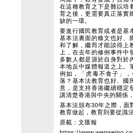
在這種教育之下是難以培
育之後，更需要真正落實
缺的一環。
要進行國民教育或者是基
基本法裏面的條文也好、
和了解，繼而才能談得上
上，在去年的修例事件中
多數人都是源於自身對於
本地反中媒體報道之上。
例如，「虎毒不食子」，
落？基本法教育也好、國
意，是支持香港繼續穩定
講清楚香港與中央的關係
基本法頒布30年之際，
教育做起，教育則要從識
原載：文匯報
https://www.wenweipo.c