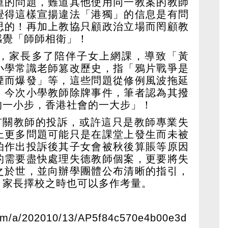
重的問題，難道其他使用同一教案的教師
覺得這樣宣揚違法「港獨」的信息是有問
思的！再加上教協只顧政治立場而罔顧教
感覺「師師相衛」！
，家長多了陪伴子女上網課，導致「黃
小學常識老師篡改歷史，指「鴉片戰爭是
煙而爆發」等，這些問題從修例風波拖延
。今次小學教師除牌事件，筆者認為其撥
的一小步，香港社會的一大步」！
宗有關教師的投訴，或許這只是教師專業失
上更多問題可能只是在課堂上發生而未被
怕作出投訴後其子女會被秋後算賬等原因
的需要盡快處理失德教師個案，更要將失
之於世，並向辦學團體公布清晰的指引，
，家長擇校之時也可以多作考量。
om/a/202010/13/AP5f84c570e4b00e3d