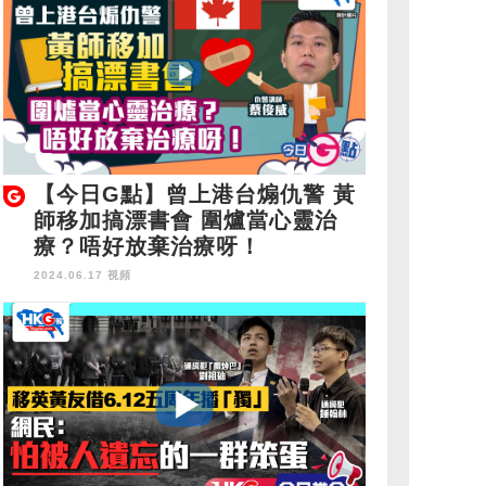
【今日G點】曾上港台煽仇警 黃
師移加搞漂書會 圍爐當心靈治
療？唔好放棄治療呀！
2024.06.17 視頻