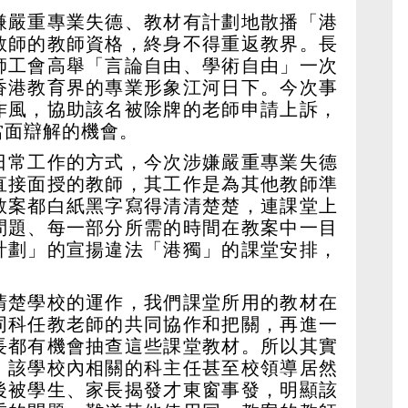
嫌嚴重專業失德、教材有計劃地散播「港
教師的教師資格，終身不得重返教界。長
師工會高舉「言論自由、學術自由」一次
香港教育界的專業形象江河日下。今次事
作風，協助該名被除牌的老師申請上訴，
當面辯解的機會。
日常工作的方式，今次涉嫌嚴重專業失德
直接面授的教師，其工作是為其他教師準
教案都白紙黑字寫得清清楚楚，連課堂上
問題、每一部分所需的時間在教案中一目
計劃」的宣揚違法「港獨」的課堂安排，
清楚學校的運作，我們課堂所用的教材在
同科任教老師的共同協作和把關，再進一
長都有機會抽查這些課堂教材。所以其實
，該學校內相關的科主任甚至校領導居然
後被學生、家長揭發才東窗事發，明顯該