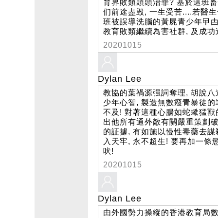
育界敗類頭頭治罪? 基於這班
们前途盡毁, 一生受苦....若
班被誤導洗腦的黃屍青少年曱甴
教育敗類繼續為害社群, 及成功
20201015
Dylan Lee
教協的葉禍源强詞奪理, 胡說
少年心智, 製造無數癈青暴徒的
不及! 對著這種心腸如蛇蠍猛獸
出他所有通外敵有關嚴重策劃破
的証據, 有如施以慢性毒藥去謀
入天牢, 永不超生! 要再加一條
吠!
20201015
Dylan Lee
由外國勢力操縱的香港教育局數