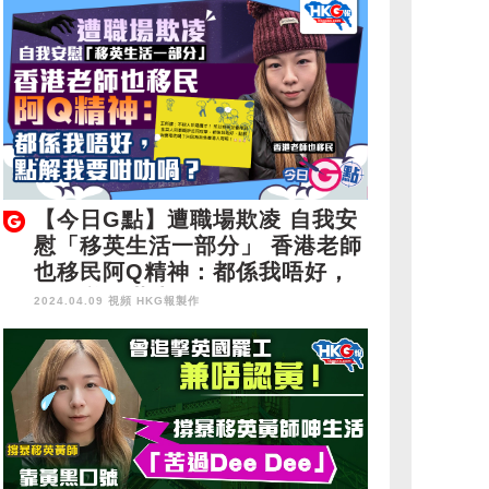
【今日G點】遭職場欺凌 自我安
慰「移英生活一部分」 香港老師
也移民阿Q精神：都係我唔好，
點解我要咁叻喎？
2024.04.09 視頻
HKG報製作