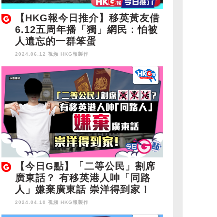
【HKG報今日推介】移英黃友借
6.12五周年播「獨」網民：怕被
人遺忘的一群笨蛋
2024.06.12 視頻
HKG報製作
【今日G點】「二等公民」割席
廣東話？ 有移英港人呻「同路
人」嫌棄廣東話 崇洋得到家！
2024.04.10 視頻
HKG報製作