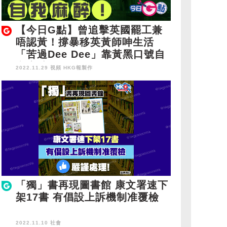
【今日G點】曾追擊英國罷工兼
唔認黃！撐暴移英黃師呻生活
「苦過Dee Dee」靠黃黑口號自
我麻醉！
2022.11.29 視頻
HKG報製作
「獨」書再現圖書館 康文署速下
架17書 有倡設上訴機制准覆檢
2022.11.10 社會