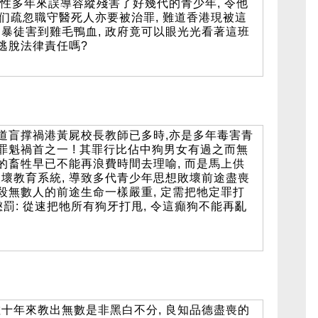
畜性多年來誤導容縱殘害了好幾代的青少年, 令他
醫生们疏忽職守醫死人亦要被治罪, 難道香港現被這
暴徒害到雞毛鴨血, 政府竟可以眼光光看著這班
逃脫法律責任嗎?
八道盲撑禍港黃屍校長教師已多時,亦是多年毒害青
罪魁禍首之一 ! 其罪行比佔中狗男女有過之而無
的畜牲早已不能再浪費時間去理喻, 而是馬上供
壞教育系統, 導致多代青少年思想敗壞前途盡喪
殺無數人的前途生命一樣嚴重, 定需把牠定罪打
懲罰: 從速把牠所有狗牙打甩, 令這癲狗不能再亂
十年來教出無數是非黑白不分, 良知品德盡喪的