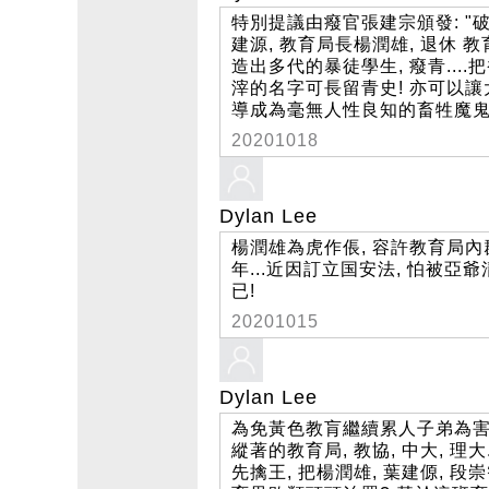
特別提議由癈官張建宗頒發: "
建源, 教育局長楊潤雄, 退休 
造出多代的暴徒學生, 癈青...
滓的名字可長留青史! 亦可以讓
導成為毫無人性良知的畜牲魔鬼
20201018
Dylan Lee
楊潤雄為虎作倀, 容許教育局內群
年...近因訂立国安法, 怕被亞爺
已!
20201015
Dylan Lee
為免黃色教肓繼續累人子弟為害社
縱著的教育局, 教協, 中大, 理
先擒王, 把楊潤雄, 葉建傆, 段崇