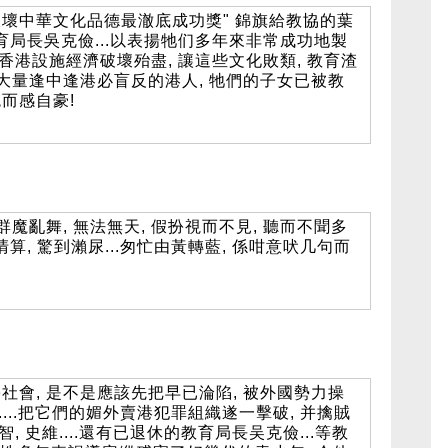
破壞中華文化品德最澈底成功獎" 錦旗給教協的葉
教育局長吳克儉...以表揚牠们多年來非常成功地製
.把香港設施經濟破壞殆盡, 讓這些文化敗類, 教育渣
大量逢中逢港必盲反的港人, 牠們的子女已被教
而感自豪!
魔亂舞, 無法無天, 假扮視而不見, 聽而不聞多
清算, 驚到瀨尿...匆忙由黃轉藍, 係咁意吠几句而
會, 是不是應該先把早已淪陷, 被外國勢力操
大....把它們的媚外賣港犯罪組織遂一擊破, 并擒賊
智, 史維....還有已退休的教育局長吴克儉...等教