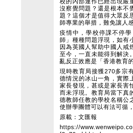
校的內部運作已經出現嚴
沒察覺問題？還是根本不
題？這個才是值得大眾反
師專業的舉措，難免讓人
疫情中，學校停課不停學
師」種種問題浮現，如有
因為英國人幫助中國人戒
至今，一直未能得到解決
亂反正效應是「香港教育
現時教育局接獲270多
德情況的冰山一角，實際
家長發現，甚或是家長害
而未浮現。教育局當下真
德教師任教的學校名稱公
使辦學團體可以有法可循
原載：文匯報
https://www.wenweipo.c