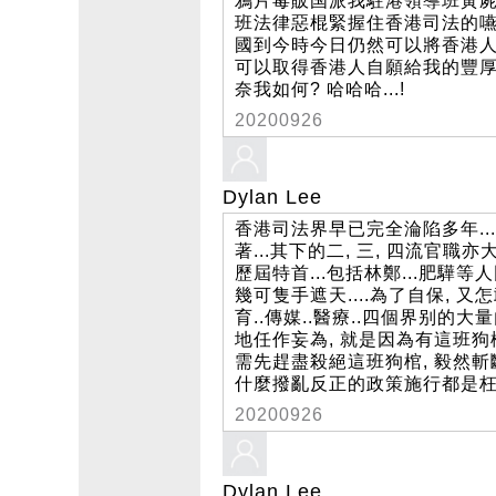
鴉片毒販国派我駐港領導班黃屍
班法律惡棍緊握住香港司法的嚥喉,
國到今時今日仍然可以將香港人玩
可以取得香港人自願給我的豐厚
奈我如何? 哈哈哈...!
20200926
Dylan Lee
香港司法界早已完全淪陷多年.
著...其下的二, 三, 四流官
歷屆特首...包括林鄭...肥
幾可隻手遮天....為了自保, 又
育..傳媒..醫療..四個界别的
地任作妄為, 就是因為有這班狗棺
需先趕盡殺絕這班狗棺, 毅然斬
什麼撥亂反正的政策施行都是枉然 
20200926
Dylan Lee