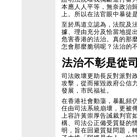
本應人人平等，無奈政治
上。所以在法官眼中暴徒
至於馬道立認為，法院及
據、理由充分及恰當地提
危害香港的法治。真的那
怎會那麼脆弱呢？法治的
法治不彰是從
司法敗壞更助長反對派對
攻擊，從而摧毀政府公信
發展，市民福祉。
在香港社會動蕩，暴亂頻
任由司法系統崩壞，更被
上容許黃崇厚告誡裁判官
構、司法公正備受質疑的
明，旨在回避質疑問題，