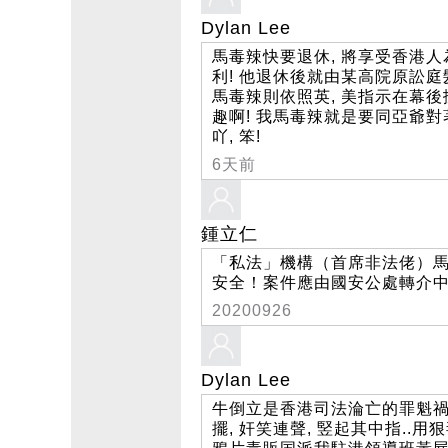
Dylan Lee
馬毒辣快要退休, 將享受香港
利! 他退休後就由某高院原訟庭
馬毒辣則依照英, 美指示在幕後
趣啊! 我馬毒辣就是要同亞爺對著
吖, 笨!
6天前
鍾立仁
「私法」機構（首席非法佬）馬毒
安全！案件應由國安公處轉介
20200926
Dylan Lee
牛倒立是香港司法淪亡的罪魁禍
擺, 奸笑連聲, 竪起其中指..用狠毒的