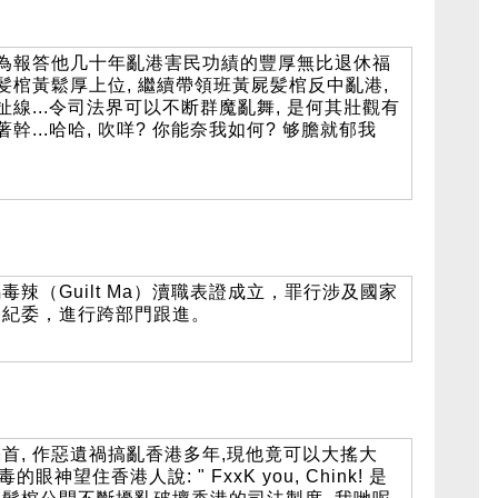
人為報答他几十年亂港害民功績的豐厚無比退休福
髪棺黃鬆厚上位, 繼續帶領班黃屍髪棺反中亂港,
扯線...令司法界可以不断群魔亂舞, 是何其壯觀有
幹...哈哈, 吹咩? 你能奈我如何? 够膽就郁我
辣（Guilt Ma）瀆職表證成立，罪行涉及國家
中紀委，進行跨部門跟進。
首, 作惡遺禍搞亂香港多年,現他竟可以大搖大
眼神望住香港人說: " FxxK you, Chink! 是