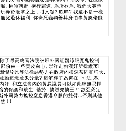
髮棺公開不斷擾亂破壞香港的司法製度, 我哋呢
 權傾朝野, 橫行霸道, 為所欲為, 我們大英帝
弄於股掌之上...咁又㸃? 吹咩? 我還不是一樣
無比退休福利, 你班死蠢獨善其身怕事黃臉佬能
..除了最高終審法院被班外國紅鬚綠眼魔鬼控制
職亦大部份由一些黃皮白心, 崇洋走狗漢奸所操縱著!
驊等人因懼於此等法律惡勢力在政府內根深蒂固和強大,
怎敢動這班魔鬼分毫? 這解釋了為何在: 司法..教
大量內奸, 和立法會內的黃屍議員可以如此肆無忌憚
的保護和放生! 基於 "擒賊先擒王 !" 故亞爺定
斷外國勢力搖控窒息香港命脈的雙臂...否則其他
!!!