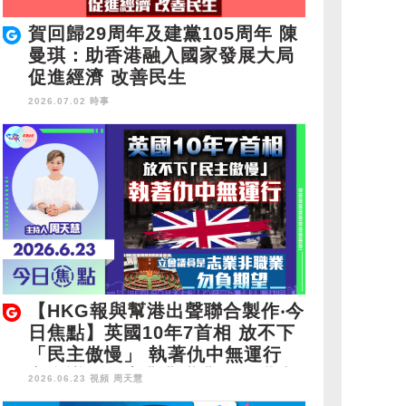
賀回歸29周年及建黨105周年 陳
曼琪：助香港融入國家發展大局
促進經濟 改善民生
2026.07.02 時事
【HKG報與幫港出聲聯合製作‧今
日焦點】英國10年7首相 放不下
「民主傲慢」 執著仇中無運行
立會議員是志業非職業 勿負期望
2026.06.23 視頻
周天慧