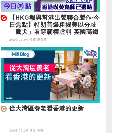
【HKG報與幫港出聲聯合製作‧今
日焦點】特朗普爆粗揭美以分歧
「鷹犬」看穿霸權虛弱 英國高鐵
天價爛攤子 香港以英為師已過時
2026.06.04 視頻
周天慧
從大灣區養老看香港的更新
2026.05.15 博客
林暉