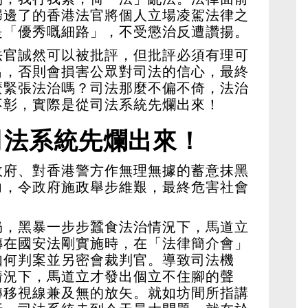
歸邊了的香港法官將個人立場凌駕法律之
是「優秀嘅細路」，不受懲治反遭讚揚。
法官誠然可以被批評，但批評必須有理可
出，否則會損害公眾對司法的信心，最終
麼緊張法治嗎？司法那麼不偏不倚，法治
不彰，實際是從司法系統先爛出來！
司法系統先爛出來！
政府、對香港警方作無理無據的蓄意抹黑
力，令政府施政舉步維艱，最終危害社會
仍，黑暴一步步蠶食法治情況下，馬道立
傳在國安法剛實施時，在「法律簡介會」
如何判案並另密會裁判官。導致司法機
情況下，馬道立才發出個立不住腳的聲
轉移視線兼及無的放矢。就如坊間所指講