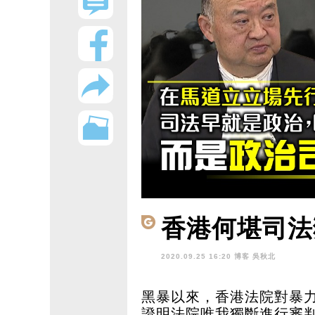
香港何堪司法
2020.09.25 16:20 博客
吳秋北
黑暴以來，香港法院對暴
證明法院唯我獨斷進行審