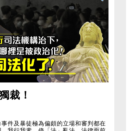
獨裁！
力事件及暴徒極為偏頗的立場和審判都在
判，我行我素，倚「法」亂法。法律面前