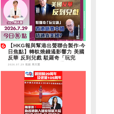
【HKG報與幫港出聲聯合製作‧今
日焦點】轉軚燒錢遏影響力 美國
反華 反到兒戲 駁羅奇「玩完
論」 香港唔靠中國 唔通靠美
2026.07.29 視頻
周天慧
國？