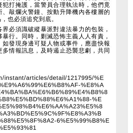
疑犯打掩護，當警員合理執法時，他們竟
所、敲爛火警鐘、按動升降機內各樓層的
為，也必須追究到底。
各界必須識破縱暴派對違法暴力的包裝，
夥暴行。同時，剿滅恐怖主義人人有責，
，如發現身邊可疑人物或事件，應盡快報
更多情報訊息，及時遏止恐襲悲劇，共同
m/instant/articles/detail/1217995/%E
-%E9%A6%99%E6%B8%AF-%E8%A
E4%BA%BA%E6%B6%89%E4%B8%8
%B8%E5%BD%88%E6%A1%88-%E
%E5%98%B4%E6%AA%A23%E5%8
%A3%BD%E5%9C%9F%E8%A3%B
%88%E5%8F%8A2-6%E5%99%B8%E
%E5%93%81