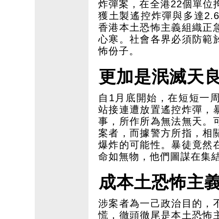
炸彈案，在全港22個單位
獲土製遙控炸彈與多達2
香港本土恐怖主義組織正
心寒。社會各界必須防範
怖份子。
更加是泯滅天
自1月底開始，在短短一
站接連遭放置遙控炸彈，
事，所作所為無法無天。
案者，而據警方所指，相
爆炸的可能性。暴徒竟然
命如無物，他們圖謀在集
成本土恐怖主
涉案者為一己政治目的，
慌，徹頭徹尾是本土恐怖