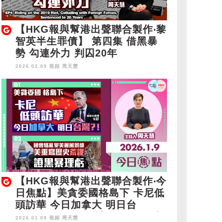
【HKG報與幫港出聲聯合製作‧黎
智英半生罪債】 第四集 借黑暴
勢 勾連外力 判囚20年
2026.02.09 視頻
周天慧
【HKG報與幫港出聲聯合製作‧今
日焦點】美貪委國格島下 卡尼低
頭訪華 今日加拿大 明日台
灣？！國會騷亂變美麗風景線 美
2026.01.09 視頻
周天慧