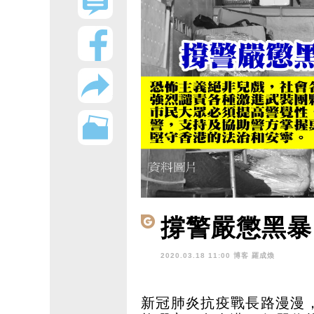
撐警嚴懲黑暴
2020.03.18 11:00 博客
羅成煥
新冠肺炎抗疫戰長路漫漫