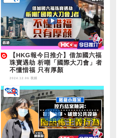
【HKG報今日推介】借加國六福
珠寶遇劫 析嘲「國際大刀會」者
不懂惜福 只有厚顏
2024.12.06 視頻