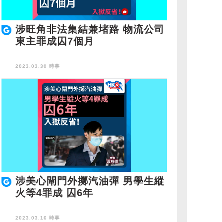
涉旺角非法集結兼堵路 物流公司
東主罪成囚7個月
2023.03.30 時事
涉美心閘門外擲汽油彈 男學生縱
火等4罪成 囚6年
2023.03.16 時事