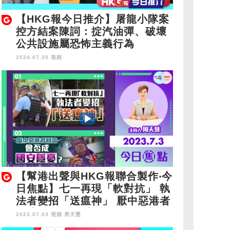
【HKG報今日推介】屠龍小隊案
控方結案陳詞：掟汽油彈、破壞
公共設施屬恐怖主義行為
2024.07.30 視頻
【幫港出聲與HKG報聯合製作‧今
日焦點】七一再現「軟對抗」 執
法者變招「送瘟神」 厭中惡港者
回流 會否成國安隱憂？
2023.07.03 視頻
周天慧