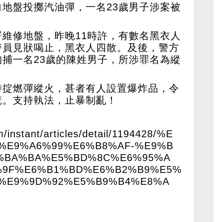
地盤投擲汽油彈，一名23歲男子涉案被
維修地盤，昨晚11時許，有數名黑衣人
警員見狀喝止，黑衣人四散。及後，警方
捕一名23歲的陳姓男子，所涉罪名為縱
時掟燃彈縱火，甚者有人設置爆炸品，令
慌。支持執法，止暴制亂！
m/instant/articles/detail/1194428/%E
-%E9%A6%99%E6%B8%AF-%E9%B
%BA%BA%E5%BD%8C%E6%95%A
%9F%E6%B1%BD%E6%B2%B9%E5%
2%E9%9D%92%E5%B9%B4%E8%A