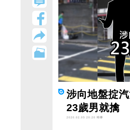
涉向地盤掟汽
23歲男就擒
2020.02.05 20:20 時事