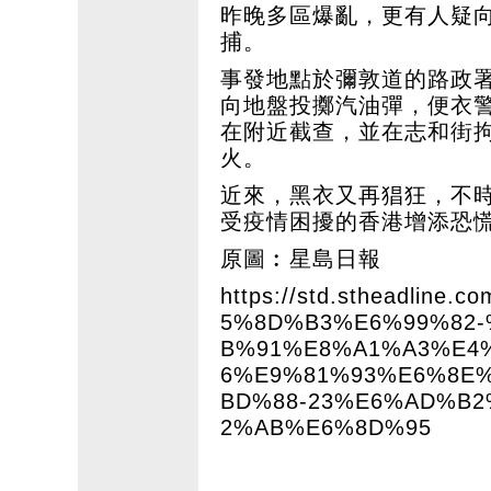
昨晚多區爆亂，更有人疑向
捕。
事發地點於彌敦道的路政署
向地盤投擲汽油彈，便衣
在附近截查，並在志和街拘
火。
近來，黑衣又再猖狂，不
受疫情困擾的香港增添恐
原圖︰星島日報
https://std.stheadline.co
5%8D%B3%E6%99%82
B%91%E8%A1%A3%E4
6%E9%81%93%E6%8E
BD%88-23%E6%AD%B
2%AB%E6%8D%95