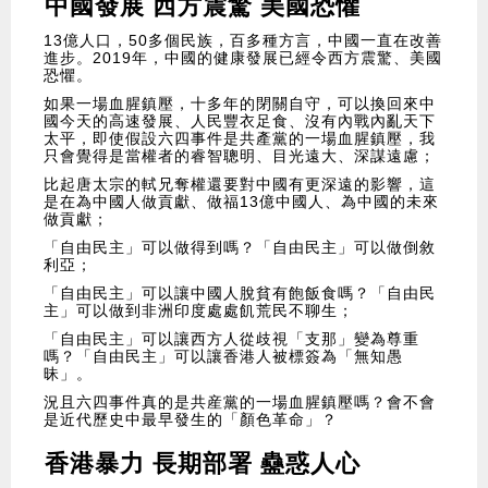
中國發展 西方震驚 美國恐懼
13億人口，50多個民族，百多種方言，中國一直在改善
進步。2019年，中國的健康發展已經令西方震驚、美國
恐懼。
如果一場血腥鎮壓，十多年的閉關自守，可以換回來中
國今天的高速發展、人民豐衣足食、沒有內戰內亂天下
太平，即使假設六四事件是共產黨的一場血腥鎮壓，我
只會覺得是當權者的睿智聰明、目光遠大、深謀遠慮；
比起唐太宗的軾兄奪權還要對中國有更深遠的影響，這
是在為中國人做貢獻、做福13億中國人、為中國的未來
做貢獻；
「自由民主」可以做得到嗎？「自由民主」可以做倒敘
利亞；
「自由民主」可以讓中國人脫貧有飽飯食嗎？「自由民
主」可以做到非洲印度處處飢荒民不聊生；
「自由民主」可以讓西方人從歧視「支那」變為尊重
嗎？「自由民主」可以讓香港人被標簽為「無知愚
昧」。
況且六四事件真的是共産黨的一場血腥鎮壓嗎？會不會
是近代歷史中最早發生的「顏色革命」？
香港暴力 長期部署 蠱惑人心