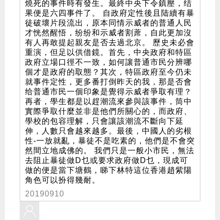
燒死的事件時有發生。最終中央下令鎮壓，结
果便是六四事件了。 自政府定性後且陆續有暴
徒破壞片段流出，原本同情示威者的普通人民
才恍然醒悟，纷纷和示威者割蓆，自此更加沒
有人再敢提起親友是否去過北京。 歷史未必會
重演，但足以供借鏡。首先，中央政府和特區
政府立場口徑不一致，如何讓普通市民分辨哪
個才是政府的取態？其次，特區政府至今仍未
就事件定性，更多番打倒昨天的我，那是否會
给普通市民一個印象是覺得示威者爭取有理？
再者，學生都是以趕潮流來參與該事件，筒中
實際爭取什麼並非是他們所關心的，而政府、
學校的包容理解，只會讓該潮流不斷向下延
伸，人數只會越來越多。最後，中國人的劣根
性-一放就亂，暴徒不是吃素的，他們是不會突
然間立地成佛的。 我們只是一般小市民，無法
去阻止暴徒做D乜或要求政府做D乜，現成可
做的便是當下塘鶴，睇下林特這位香港趙紫陽
角色可以扮得幾耐。
20190910