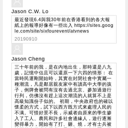
Jason C.W. Lo
最近發現6.4與我30年前在香港看到的各大報
紙上的報導好像有一些出入 https://sites.goog
le.com/site/sixfourevent/atvnews
20190910
Jason Cheng
三十年前的我，是在内地出生，那時還是八九
歲，記憶中估且可以還原一下六四的情形： 在
當時民運剛開始時，其實在封閉社會中實屬一
種潮流，凡是鄰居親友家中有讀高中大學的孩
子，例牌會被問有沒有去過北京、參加過遊行
行列，仿佛沒有趕上這次潮流的人就算不上是
高級知識份子似的。 初期，中央政府也的確以
懷柔的方式，試下以西方既方式來處理人民的
不满。可惜好景不長，示威者由原來的學生掺
入了工人、農民和許多社會邊緣人，遊行逐漸
變得暴力，開始有了打、砸、燒，才有士兵被