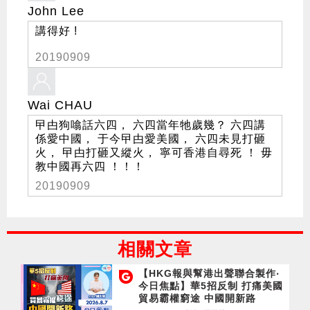
John Lee
講得好 !
20190909
Wai CHAU
曱甴狗噏話六四， 六四當年牠歲幾？ 六四講
係愛中國， 于今曱甴愛美國， 六四未見打砸
火， 曱甴打砸又縱火， 寧可香港自尋死 ！ 毋
教中國再六四 ！！！
20190909
相關文章
【HKG報與幫港出聲聯合製作‧
今日焦點】華5招反制 打痛美國
貿易霸權窮途 中國開新路