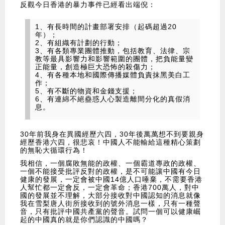
反觀今日香港的暴力事件已經看出端倪：
1、有長時間的計畫部署安排（起碼超過20
年）；
2、有組織有計劃的行動；
3、有各類專業團體推動，包括教育、法律、宗
教等最具影響力和影響範圍的團體，把負能量變
正能量，創造極巨大恐怖的殺傷力；
4、有各種本地和國際傳播媒體負責抹黑美白工
作；
5、有不斷的物資和金錢支援；
6、有連綿不絕蠱惑人心製造離間分化的真假消
息。
30年前我身在異國經歷六四，30年後萬萬想不到要親身
經歷香港六四，很悲哀！中國人不能輸給這種精心策劃
的無恥大循環行為！
我相信，一個腐敗無能的政權、一個霸道專政的政權、
一個不能接受批評反對的政權，是不可能讓中國有今日
健康的發展，一定會被中國14億人口唾棄，不需要香港
人幫忙都一定會反，一定會革命；香港700萬人，對中
國的發展並不理解，大部分接收對中國認知的消息就像
我在雪梨唐人街所接收到的號外消息一樣，只有一種聲
音，只有批評中國共產黨的聲音。試問一個可以健康崛
起的中國真的就是你們認識的中國嗎？