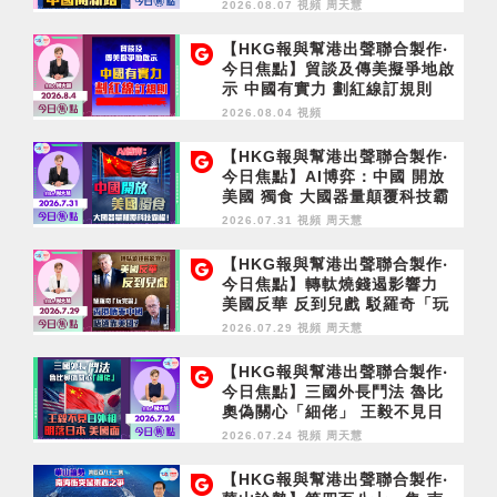
2026.08.07 視頻
周天慧
【HKG報與幫港出聲聯合製作‧
今日焦點】貿談及傳美擬爭地啟
示 中國有實力 劃紅線訂規則
2026.08.04 視頻
【HKG報與幫港出聲聯合製作‧
今日焦點】AI博弈：中國 開放
美國 獨食 大國器量顛覆科技霸
權！
2026.07.31 視頻
周天慧
【HKG報與幫港出聲聯合製作‧
今日焦點】轉軚燒錢遏影響力
美國反華 反到兒戲 駁羅奇「玩
完論」 香港唔靠中國 唔通靠美
2026.07.29 視頻
周天慧
國？
【HKG報與幫港出聲聯合製作‧
今日焦點】三國外長鬥法 魯比
奧偽關心「細佬」 王毅不見日
外相 明落日本 美國面
2026.07.24 視頻
周天慧
【HKG報與幫港出聲聯合製作‧