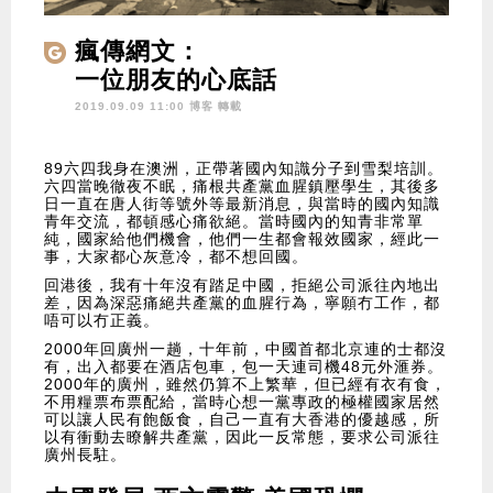
瘋傳網文：
一位朋友的心底話
2019.09.09 11:00 博客
轉載
89六四我身在澳洲，正帶著國內知識分子到雪梨培訓。
六四當晚徹夜不眠，痛根共產黨血腥鎮壓學生，其後多
日一直在唐人街等號外等最新消息，與當時的國內知識
青年交流，都頓感心痛欲絕。當時國內的知青非常單
純，國家給他們機會，他們一生都會報效國家，經此一
事，大家都心灰意冷，都不想回國。
回港後，我有十年沒有踏足中國，拒絕公司派往內地出
差，因為深惡痛絕共產黨的血腥行為，寧願冇工作，都
唔可以冇正義。
2000年回廣州一趟，十年前，中國首都北京連的士都沒
有，出入都要在酒店包車，包一天連司機48元外滙券。
2000年的廣州，雖然仍算不上繁華，但已經有衣有食，
不用糧票布票配給，當時心想一黨專政的極權國家居然
可以讓人民有飽飯食，自己一直有大香港的優越感，所
以有衝動去瞭解共產黨，因此一反常態，要求公司派往
廣州長駐。