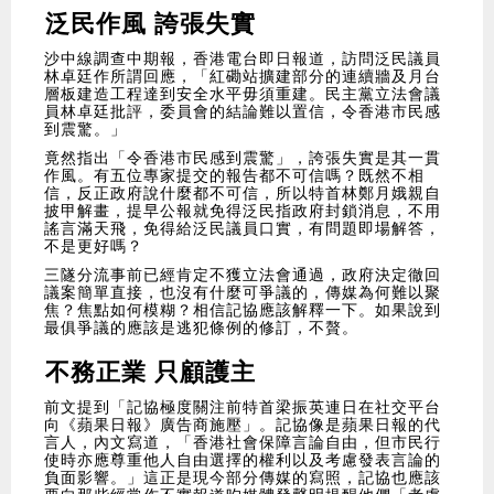
泛民作風 誇張失實
沙中線調查中期報，香港電台即日報道，訪問泛民議員
林卓廷作所謂回應，「紅磡站擴建部分的連續牆及月台
層板建造工程達到安全水平毋須重建。民主黨立法會議
員林卓廷批評，委員會的結論難以置信，令香港市民感
到震驚。」
竟然指出「令香港市民感到震驚」，誇張失實是其一貫
作風。有五位專家提交的報告都不可信嗎？既然不相
信，反正政府說什麼都不可信，所以特首林鄭月娥親自
披甲解畫，提早公報就免得泛民指政府封鎖消息，不用
謠言滿天飛，免得給泛民議員口實，有問題即場解答，
不是更好嗎？
三隧分流事前已經肯定不獲立法會通過，政府決定徹回
議案簡單直接，也沒有什麼可爭議的，傳媒為何難以聚
焦？焦點如何模糊？相信記協應該解釋一下。如果說到
最俱爭議的應該是逃犯條例的修訂，不贅。
不務正業 只顧護主
前文提到「記協極度關注前特首梁振英連日在社交平台
向《蘋果日報》廣告商施壓」。記協像是蘋果日報的代
言人，內文寫道，「香港社會保障言論自由，但市民行
使時亦應尊重他人自由選擇的權利以及考慮發表言論的
負面影響。」這正是現今部分傳媒的寫照，記協也應該