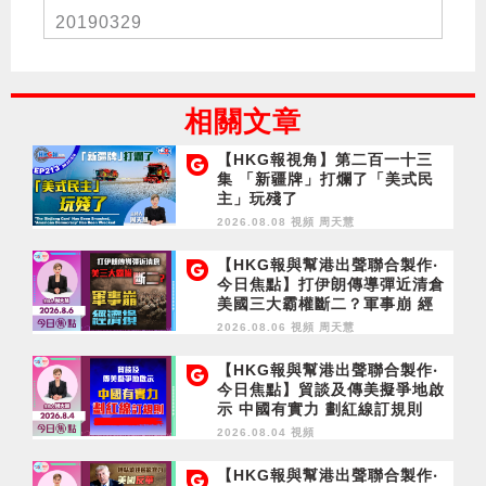
20190329
相關文章
【HKG報視角】第二百一十三
集 「新疆牌」打爛了「美式民
主」玩殘了
2026.08.08 視頻
周天慧
【HKG報與幫港出聲聯合製作‧
今日焦點】打伊朗傳導彈近清倉
美國三大霸權斷二？軍事崩 經
濟損
2026.08.06 視頻
周天慧
【HKG報與幫港出聲聯合製作‧
今日焦點】貿談及傳美擬爭地啟
示 中國有實力 劃紅線訂規則
2026.08.04 視頻
【HKG報與幫港出聲聯合製作‧