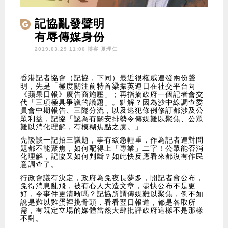
記協亂發聲明
有辱傳媒身份
2019.03.29 11:00 博客
夏理仁
香港記者協會（記協，下同）最近很權威連發兩份聲
明，先是「極度關注前特首梁振英連日在社交平台向
《蘋果日報》廣告商施壓」；再指摘政府一個記者會交
代「三項極具爭議的議題」。點解？因為沙中線調查委
員會中期報告、三隧分流，以及逃犯條例修訂都涉及公
眾利益，記協「認為有關安排勢令傳媒難以聚焦、公眾
難以消化理解，有模糊焦點之虞。」
先談談一記招三議題，事有緩急輕重，作為記者連對問
題都不能聚焦，如何配得上「專業」二字！公眾能否消
化理解，記協又如何判斷？如此快反應看來都沒有作民
意調查了。
行政會議有決定，政府為免夜長夢多，開記者會公布，
免得消息亂飛，被有心人大造文章，盡快公布不是更
好，令事件更清晰嗎？記協所謂傳媒難以聚焦，倒不如
說是難以雞蛋裡挑骨頭，看看翌日報道，都是各取所
需，有既定立場的媒體當然大肆批評政府這樣不是那樣
不對。