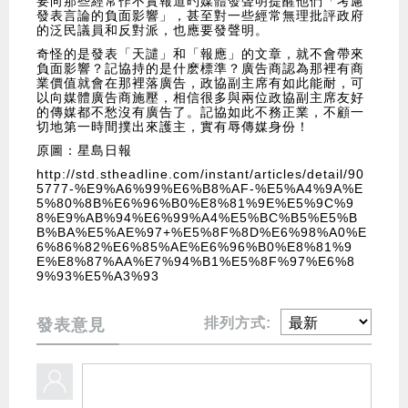
要向那些經常作不實報道旳媒體發聲明提醒他們「考慮
發表言論的負面影響」，甚至對一些經常無理批評政府
的泛民議員和反對派，也應要發聲明。
奇怪的是發表「天譴」和「報應」的文章，就不會帶來
負面影響？記協持的是什麽標準？廣告商認為那裡有商
業價值就會在那裡落廣告，政協副主席有如此能耐，可
以向媒體廣告商施壓，相信很多與兩位政協副主席友好
的傳媒都不愁沒有廣告了。記協如此不務正業，不顧一
切地第一時間撲出來護主，實有辱傳媒身份！
原圖：星島日報
http://std.stheadline.com/instant/articles/detail/90
5777-%E9%A6%99%E6%B8%AF-%E5%A4%9A%E
5%80%8B%E6%96%B0%E8%81%9E%E5%9C%9
8%E9%AB%94%E6%99%A4%E5%BC%B5%E5%B
B%BA%E5%AE%97+%E5%8F%8D%E6%98%A0%E
6%86%82%E6%85%AE%E6%96%B0%E8%81%9
E%E8%87%AA%E7%94%B1%E5%8F%97%E6%8
9%93%E5%A3%93
排列方式:
發表意見