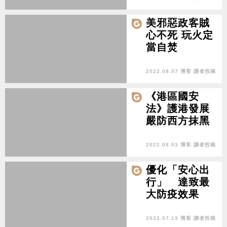
美邪惡政客賊
心不死 玩火定
當自焚
2022.08.07 博客 讀者投稿
《港區國安
法》護港發展
嚴防西方抹黑
2022.08.03 博客 讀者投稿
優化「安心出
行」 達致最
大防疫效果
2022.07.19 博客 讀者投稿