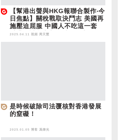
【幫港出聲與HKG報聯合製作‧今
日焦點】關稅戰取決鬥志 美國再
施壓迫屈服 中國人不吃這一套
香港是誠實之都？涉霸屋與濫用
2025.04.11 視頻
周天慧
覆核可恥
是時候破除司法覆核對香港發展
的窒礙！
2025.01.05 博客
馮煒光