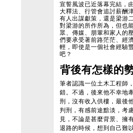
宣誓風波已近落幕完結，
大釋法、行管會追討薪酬
有人出謀獻策，還是梁游二
對梁游的所作所為，但也
眾、傳媒、朋輩和家人的
們要承受著前路茫茫、經
輕，即使是一個社會經驗
吧？
背後有怎樣的
筆者認識一位土木工程師
錯。不過，後來他不幸地
刑，沒有收入供樓，最後
判刑，有感前途黯淡，考
見，不論是甚麼背景、擁
退路的時候，想到自己難