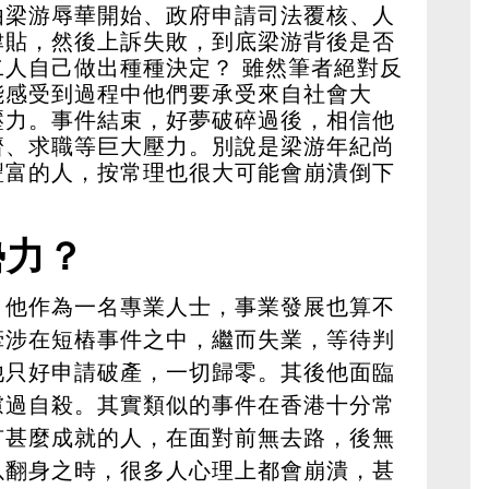
由梁游辱華開始、政府申請司法覆核、人
津貼，然後上訴失敗，到底梁游背後是否
人自己做出種種決定？ 雖然筆者絕對反
能感受到過程中他們要承受來自社會大
壓力。事件結束，好夢破碎過後，相信他
濟、求職等巨大壓力。別說是梁游年紀尚
豐富的人，按常理也很大可能會崩潰倒下
勢力？
，他作為一名專業人士，事業發展也算不
牽涉在短樁事件之中，繼而失業，等待判
他只好申請破產，一切歸零。其後他面臨
慮過自殺。其實類似的事件在香港十分常
有甚麼成就的人，在面對前無去路，後無
以翻身之時，很多人心理上都會崩潰，甚