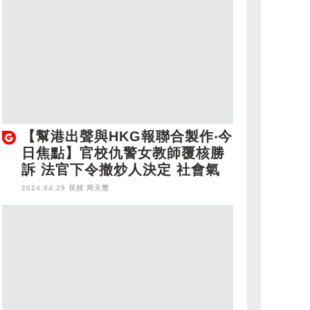
【幫港出聲與HKG報聯合製作‧今
日焦點】官校仇警女教師覆核勝
訴 法官下令撤炒人決定 社會氣
氛變了 不能嚴懲失德教師？
2024.04.29 視頻
周天慧