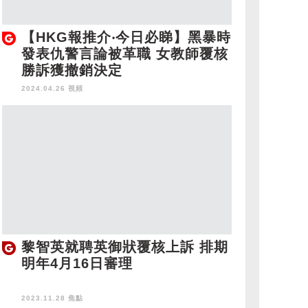
【HKG報推介‧今日必睇】黑暴時
發表仇警言論被革職 女教師覆核
勝訴獲撤銷決定
2024.04.26 視頻
黎智英就聘英御狀覆核上訴 排期
明年4月16日審理
2023.11.28 焦點