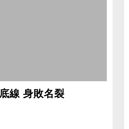
底線 身敗名裂