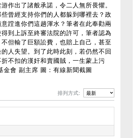
梁游作出了諸般承諾，令二人無所畏懼。
那些曾經支持你們的人都躲到哪裡去？政
願意蹚進你們這趟渾水？筆者在此奉勸兩
使得到上訴至終審法院的許可，筆者認為
。不但輸了巨額訟費，也賠上自己，甚至
邊的人失望。到了此時此刻，若仍然不回
不折不扣的漢奸和賣國賊，一生蒙上污
基金會 副主席 圖：有線新聞截圖
排列方式: