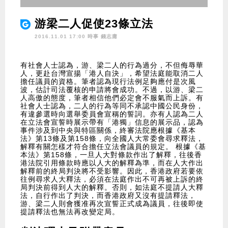
游梁二人促使23條立法
2016.11.01 17:00 時事
錢志庸
有社會人士認為，游、梁二人的行為過分，不但侮辱華
人，更赴台灣宣揚「港人自決」，希望法庭能取消二人
擔任議員的資格。筆者認為現行法例足夠應付是次風
波，估計司法覆核的申請將會成功。不過，以游、梁二
人高傲的態度，筆者相信他們必定會不服氣而上訴。有
社會人士認為，二人的行為等同不承認中國公民身份，
有違參選時向選舉委員會宣稱的誓詞。亦有人認為二人
在立法會宣誓時展示帶有「港獨」信息的展示品，認為
事件涉及到中央與特區關係，終審法院應根據《基本
法》第13條及第158條，向全國人大常委會尋求釋法，
解釋有關怎樣才符合擔任立法會議員的規定。 根據《基
本法》第158條，一旦人大對條款作出了解釋，往後香
港法院引用條款時應以人大的解釋為準，而在人大作出
解釋前的終局判決將不受影響。因此，香港政府若要依
往例尋求人大釋法，必須在法庭作出不可再被上訴的終
局判決前得到人大的解釋。否則，如法庭不提請人大釋
法，自行作出了判決，而香港政府又沒有提請釋法，
游、梁二人則會獲准再次宣誓正式成為議員，往後即使
提請釋法也無法再改變定局。