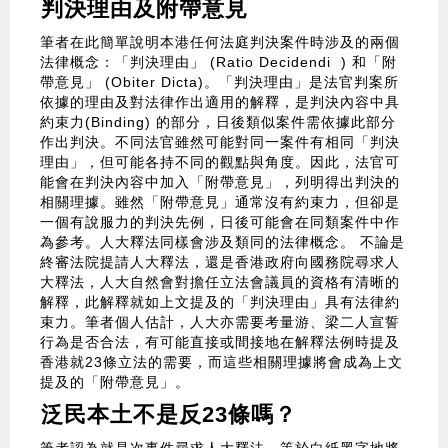
判決理由及附帶意見
筆者在此簡單說明本港任何法庭判決案件時涉及的兩個
法律概念：「判決理由」 (Ratio Decidendi ) 和「附
帶意見」 (Obiter Dicta)。「判決理由」是法官判案所
依據的理由及對法律作出適用的解釋，是判決內容中具
約束力(Binding) 的部分，日後類似案件需依據此部分
作出判決。不同法官雖然可能對同一案件有相同「判決
理由」，但可能各持不同的觀點與角度。因此，法官可
能會在判決內容中加入「附帶意見」，列明得出判決的
相關理據。雖然「附帶意見」通常沒有約束力，但卻是
一個有說服力的判決先例，日後可能會在同類案件中作
為參考。人大釋法同樣會涉及類同的法律概念。 不論是
終審法院提請人大釋法，還是香港政府向國務院尋求人
大釋法，人大自然會對擔任立法會議員的資格有清晰的
解釋，此解釋就如上文提及的「判決理由」具有法律約
束力。筆者個人估計，人大亦需要考量游、梁二人宣誓
行為是否合法，有可能直接或間接地在解釋法例時提及
香港就23條立法的需要，而這些相關理據將會成為上文
提及的「附帶意見」。
泛民本土不是反23條嗎？