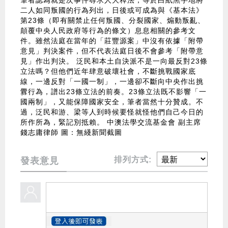
筆者認為就是次事件尋求人大釋法，等於白紙黑字地將
二人如同叛國的行為列出，日後或可成為與《基本法》
第23條（即有關禁止任何叛國、分裂國家、煽動叛亂、
顛覆中央人民政府等行為的條文）息息相關的參考文
件。雖然法庭在當年的「莊豐源案」中沒有依據「附帶
意見」判決案件，但不代表法庭日後不會參考「附帶意
見」作出判決。 泛民和本土自決派不是一向最反對23條
立法嗎？但他們近年肆意破壞社會，不斷挑戰國家底
線，一邊反對「一國一制」，一邊卻不斷向中央作出挑
釁行為，譜出23條立法的前奏。23條立法既不影響「一
國兩制」，又能保障國家安全，筆者當然十分贊成。不
過，泛民和游、梁等人到時候要怪就怪他們自己今日的
所作所為，緊記別抵賴。 中澳法學交流基金會 副主席
錢志庸律師 圖：無綫新聞截圖
排列方式:
發表意見