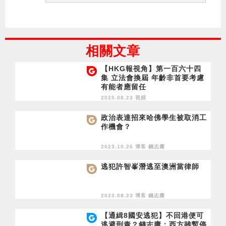
相關文章
【HKG報視角】第一百六十四
集 立法會換屆 年齡非首要考慮
有能者應留任
2025.08.23 視頻
政治表達招來哈佛學生被取消工
作機會？
2023.10.26 博客
錢志庸
逃犯許智峯潛逃至澳洲當律師
2023.08.23 博客
錢志庸
【通緝8國安逃犯】不回港便可
逃避刑責？錢志庸：西方雖暫停