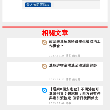
相關文章
政治表達招來哈佛學生被取消工
作機會？
2023.10.26 博客
錢志庸
逃犯許智峯潛逃至澳洲當律師
2023.08.23 博客
錢志庸
【通緝8國安逃犯】不回港便可
逃避刑責？錢志庸：西方雖暫停
與港引渡協定 但若日後關係改
善 8人可用作交換
2023.07.08 時事