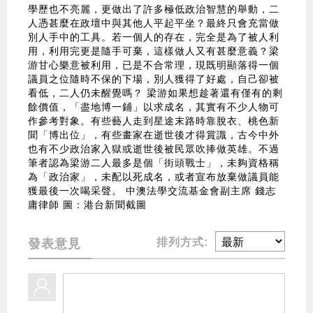
學歷也不亮麗，更做出了許多極低政治智慧的舉動，二
人憑甚麼在政壇中與其他人平起平坐？最終只會充當做
別人手中的工具。若一個人的存在，完全是為了被人利
用，利用完更是隨手可棄，這樣做人又有甚麼意義？梁
游甘心樂意被利用，已是不合常理，現既明顯落得一個
議員之位隨時不保的下場，別人獲得了好處，自己卻被
看低，二人仍未醒覺嗎？ 梁游如果想趁著還有僅有的剩
餘價值，「盡地博一鋪」以求成名，其實有不少人物可
作參考對象。有些藝人走到星途末路時靠脫衣、桃色新
聞「博出位」，有些畫家在逝世後才得賞識，古今中外
也有不少政治家入獄或逝世後被民眾吹捧做英雄。不過
筆者認為梁游二人最多是個「街頭戰士」，未夠資格稱
為「政治家」，未配以死成名，或者宣布放棄做議員能
獲最後一次喝采聲。 中澳法學交流基金會副主席 錢志
庸律師 圖：港台新聞截圖
排列方式:
發表意見