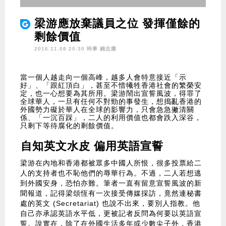
梁游應放棄議員之位 發揮僅餘的
剩餘價值
2016.11.08 20:30 時事
錢志庸
當一個人越走向一個高峰，越多人會特意接近「示
好」、「跟紅頂白」，甚至不惜犧牲香港社會的繁榮安
定，也一心想要為其所用。梁游鬧出宣誓風波，得罪了
全球華人，一旦有任何不對勁的事發生，想搗亂香港的
外國勢力礙於華人在全球的影響力，只會急急撇清關
係、「一沉百踩」，二人的利用價值也都會跌入深谷，
只剩下等待腐化的剩餘價值。
自知英文水皮 偏用英語宣誓
梁游在內地和香港都被眾多中國人所恨，很多投票給二
人的支持者也不恥他們的辱華行為。不過，二人若想逃
到外國安身，恐怕亦難。筆者一直有留意宣誓風波的新
聞報道，記得梁頌恆有一次接受傳媒採訪，竟然連秘書
處的英文 (Secretariat) 也說不出來，要別人指教。他
自己亦承認英語水平低，更被記者反問為何要以英語宣
誓。說實在，除了在外國生活多年或少數尖子外，香港