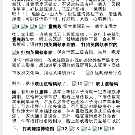
相既，其實呢度唔錯架。不過當時筆者得一個人，又踩
住單車，好快就踩過左，唔記得影相。（係我錯
吧！！） 離開左中山大學，沿住蓮海路往下踩，沿途係
海邊，可以停低影下相，好好風，又靚，心曠神怡。
當大家踩到去一個小花園之
靈興殿
後，靠山既一邊就會見到上圖既樓梯，一路行上去就到
架喇。唔上去既話，我地繼續往下踩，會有另一
靈興殿
條樓梯，通往
。
打狗英國領事館的
打狗英國領事館的
，係台灣既二級古蹟。當然，呢度
打狗英國領事館
係“前”領事館啦，依傢就因為佢既紅磚牆外貌而吸引大
家前去影相，想知道更多關於佢既野可以去呢度＞
高雄
市政府文化局
。我地又繼續行程......
從呢條橋行過
對面，就係
了。
鼓山渡輪碼頭
鼓山渡輪碼
，有船來往
，基本上黎得西子灣就一定去埋旗津
頭
旗津
架喇。渡輪班次非常密，船既上層係載人，下層係載電
單車同單車既。咁所以如果你已經喺西子灣租左單車既
話，可以帶埋佢上船去旗津。否則既話都唔駛擔心，去
到旗津大把單車鋪比你租，仲有電動既家庭式三輪車租
添，一家大細非常適合。另外，喺呢度附近有好多食
肆，仲有檔好出名既刨冰，臨上船或者玩完返黎可以試
下。
打狗鐡路博物
館