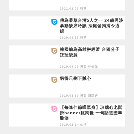
2021.01.03 時事
傳為著草台灣5人之一 24歲男涉
暴動缺席聆訊 法庭發拘捕令通
緝
2020.09.15 時事
韓國瑜為高雄拼經濟 台獨分子
狂扯後腿
2019.04.05 博客
林伯強
窮得只剩下賊心
2019.03.30 博客
屈穎妍
【每逢佳節嘆單身】玻璃心老闆
掛banner抗狗糧 一句話道盡辛
酸淚
2019.02.14 生活