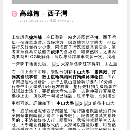
高雄篇 – 西子灣
2015.10.18 09:00 生活
ThatsWhy
上集講完
，今日黎到一站之差既
。西子灣
鹽埕
埔
西子灣
係一個踩單車遊玩既好地方，因為地方話大唔大，但係
要行又好似有少少累。同埋西子灣既景點其實唔多，筆
者甚至係為左駁船去
先會經過，咁當然啦，之後因
旗津
為要寫BLOG既關係，所以專登踩單車去多一次。我地
一齊睇下地圖先啦。
大家淨係睇紅字得喇，由左至
右，由上至下咁睇。景點分別有
、
、
中山大學
靈興殿
打
、
同
。由西
狗英國領事館
鼓山渡輪碼頭
打狗鐵路博物館
子灣捷運站出發計，步行去鼓山渡輪碼頭要5-10分鐘，
行去中山大學就15分鐘左右啦。想行去打狗英國領事館
既話就太遠了，要拐個大彎先去到，去到仲要行百幾級
樓梯上山，所以我一開場已經話，租單車啦。否則搭公
車都可以。詳細如下：
前往中山大
中山大學
學，必須經過呢條西子灣隧道（唔行隧道既話就沿打狗
英國領事館轉個大彎咁上番去吧）。呢條隧道其實都幾
黑的，不過都好多人行，唔驚啦。我當時就踩單車入去
既。大學範圍係開放式的，大家可以隨意影相，咁當然
唔係叫你走入人地既課室啦，想扮下不能說的秘密影下