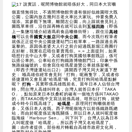
說實話，呢間博物館就唔係好大，同日本大宮嗰
個直情無得比，不過間博物館旁邊有個好似維園咁大既
公園，公園內放左幾列古老火車比大家玩。仲要免費入
場添。當參觀下無壞。離開左公園，向上踩就會見到上
圖既單車徑，沿住踩再轉右就可以去到
（即係
五福四路
上一集鹽埕埔介紹過瑪莉食品嗰條街呀），跟住沿
高雄
可以去番
同
。而今次既行程筆者
橋
國賓大飯店
中央公園
就係正正從中央公園捷運站門口租單車，一路踩過去再
返黎的。原因係老婆大人行之前介紹過既新堀江商圈行
左好耐，我實在忍唔住要賣甩佢。=.= 上面提到，如果
唔想行去中山大學，又或者打狗英國領事館既話，係可
以搭公車的。公車站在打狗鐵路博物館門口，印象中係
無路線編號的，佢會寫住哈瑪星遊覽公車就係架喇。
（即西子灣捷運站出口2） 講開西子灣又同大家溫下歷
史： 喺高雄你經常會見到「打狗」呢兩隻字，又或者你
搭捷運時又會見過“哈瑪星”喎，究竟打狗同哈瑪星點解
呢？
- 其實即係高雄既前名。當年日本人佔領台灣
打狗
時，問台灣人高雄叫咩名，台灣人就答日本仔「TAKA
O」，點知原來日本扶桑町的確有一個地方係叫TAKAO
的，而TAKAO既中文寫法就係高雄。咁所以打狗，就變
成今時今日既高雄了。
- 原理同打狗嗰個差唔
哈瑪星
多，又係日本人改既。西子灣呢個地方以前係鐵路既總
站，而由於呢度係近海既關係，所以日本人就叫呢度做
臨海線「Harbour Sen」，叫下叫下，台灣人以為日本
人叫呢度做「哈瑪星」，所以西子灣又名哈瑪星了。
圖：由作者提供，部份相片轉載自高雄市政府文化局，
地圖取材自谷歌地圖