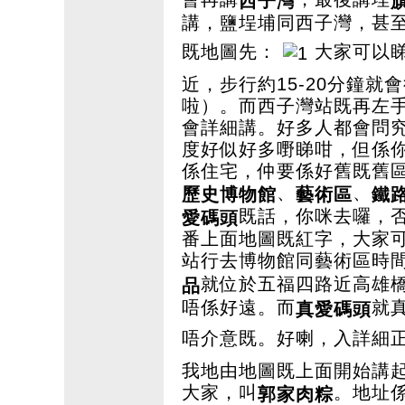
西子灣
講，鹽埕埔同西子灣，甚
既地圖先：
大家可以睇
近，步行約15-20分鐘就
啦）。而西子灣站既再左
會詳細講。好多人都會問
度好似好多嘢睇咁，但係
係住宅，仲要係好舊既舊區
、
、
歷史博物館
藝術區
鐵
既話，你咪去囉，否
愛碼頭
番上面地圖既紅字，大家
站行去博物館同藝術區時間
就位於五福四路近高雄
品
唔係好遠。而
就
真愛碼頭
唔介意既。好喇，入詳細
我地由地圖既上面開始講
大家，叫
。地址
郭家肉粽