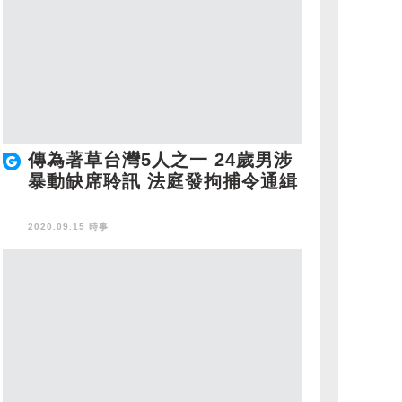
傳為著草台灣5人之一 24歲男涉
暴動缺席聆訊 法庭發拘捕令通緝
2020.09.15 時事