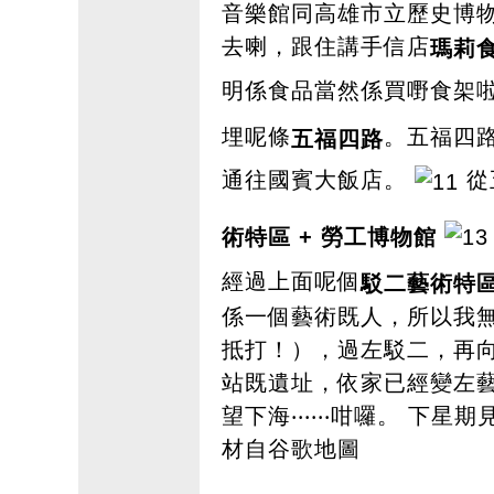
音樂館同高雄市立歷史博
去喇，跟住講手信店
瑪莉
明係食品當然係買嘢食架
埋呢條
。五福四
五福四路
通往國賓大飯店。
從
術特區
+
勞工博物
館
經過上面呢個
駁二藝術特
係一個藝術既人，所以我
抵打！），過左駁二，再
站既遺址，依家已經變左
望下海‧‧‧‧‧‧咁囉。 下
材自谷歌地圖