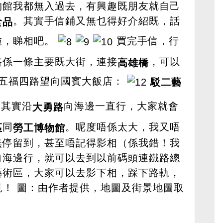
物館我都無入過去，有興趣既朋友就自己
。其實手信鋪又無乜得好介紹既，話
食品
啦，睇相吧。
買完手信，行
路係一條主要既大街，連接
，可以
高雄橋
五福四路望向國賓大飯店：
駁二藝
其實沿
向海邊一直行，大家就會
大勇路
同
。呢度唔係太大，我又唔
區
勞工博物館
無停留到，甚至唔記得影相（係我錯！我
向海邊行，就可以去到以前碼頭連鐵路總
藝術區，大家可以去影下相，踩下路軌，
星期見！ 圖：由作者提供，地圖及街景地圖取