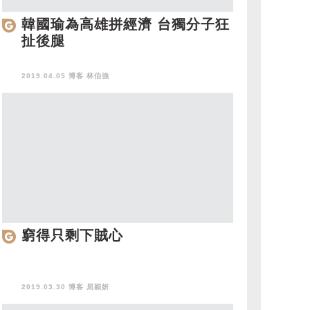
韓國瑜為高雄拼經濟 台獨分子狂
扯後腿
2019.04.05 博客
林伯強
窮得只剩下賊心
2019.03.30 博客
屈穎妍