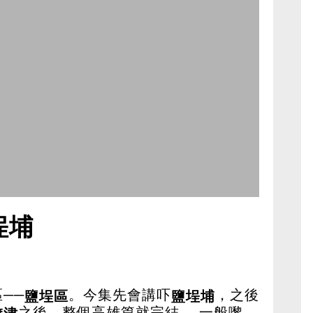
埕埔
──
。今集先會講吓
，之後
鹽埕區
鹽埕埔
之後，整個高雄篇就完結。 一般嚟