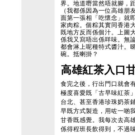
界。地道嘢當然唔就腳，
（我都係因為一位高雄朋友
面第一張相「吃懷念」就
家肉粽。個粽其實同香港
既地方反而係個汁。上圖
係我又寫唔出係咩味。無
都會淋上呢種特式醬汁。
碗。抵喇掛？
高雄紅茶入口
食完之後，行出門口就會
極度喜愛既「古早味紅茶
台北、甚至香港珍珠奶茶
早既方式製造，用咗一啲
甘香既感覺。我每次去高
係得程班長飲得到，不過