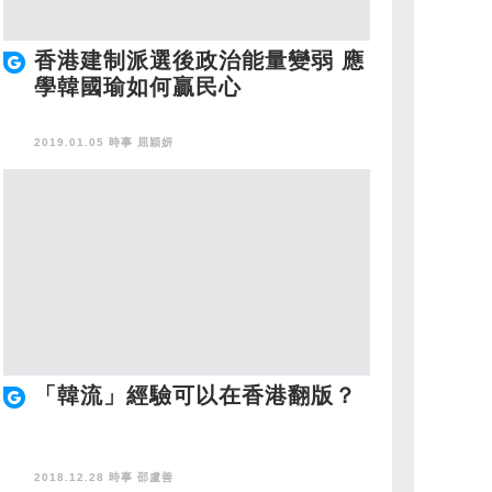
香港建制派選後政治能量變弱 應
學韓國瑜如何贏民心
2019.01.05 時事
屈穎妍
「韓流」經驗可以在香港翻版？
2018.12.28 時事
邵盧善