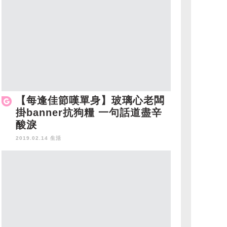
【每逢佳節嘆單身】玻璃心老闆
掛banner抗狗糧 一句話道盡辛
酸淚
2019.02.14 生活