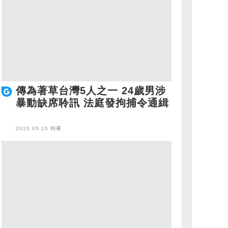
傳為著草台灣5人之一 24歲男涉
暴動缺席聆訊 法庭發拘捕令通緝
2020.09.15 時事