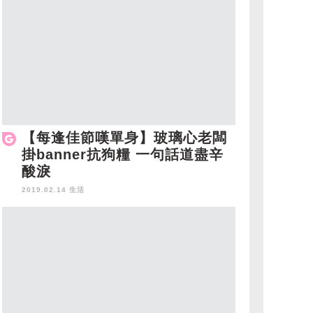
【每逢佳節嘆單身】玻璃心老闆
掛banner抗狗糧 一句話道盡辛
酸淚
2019.02.14 生活