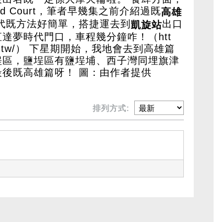
d Court，筆者早幾集之前介紹過既
高雄
代既方法好簡單，搭捷運去到
出口
凱旋站
直達夢時代門口，車程幾分鐘咋！（
htt
tw/
） 下星期開始，我地會去到高雄篇
埕區，鹽埕區有鹽埕埔、西子灣同埋旗津
最後既高雄篇呀！ 圖：由作者提供
排列方式: