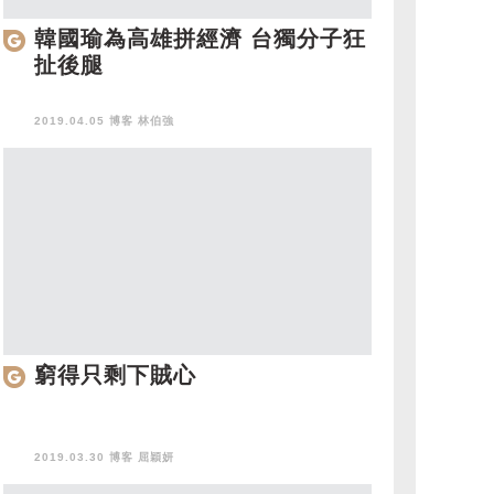
韓國瑜為高雄拼經濟 台獨分子狂
扯後腿
2019.04.05 博客
林伯強
窮得只剩下賊心
2019.03.30 博客
屈穎妍