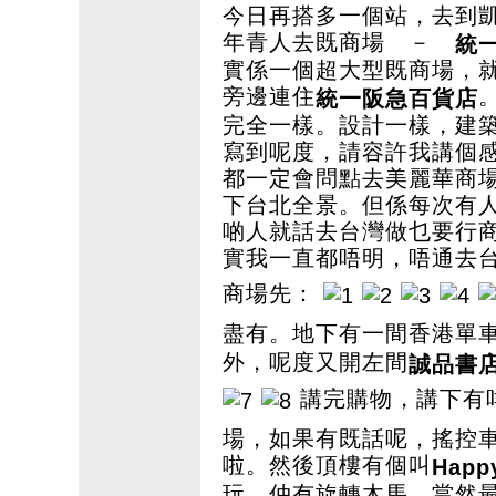
今日再搭多一個站，去到
年青人去既商場 －
統
實係一個超大型既商場，
旁邊連住
統一阪急百貨店
完全一樣。設計一樣，建
寫到呢度，請容許我講個
都一定會問點去美麗華商
下台北全景。但係每次有
啲人就話去台灣做乜要行
實我一直都唔明，唔通去
商場先：
盡有。地下有一間香港單
外，呢度又開左間
誠品書
講完購物，講下有
場，如果有既話呢，搖控
啦。然後頂樓有個叫
Happ
玩，仲有旋轉木馬。當然最