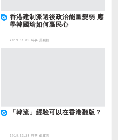
香港建制派選後政治能量變弱 應
學韓國瑜如何贏民心
2019.01.05 時事
屈穎妍
「韓流」經驗可以在香港翻版？
2018.12.28 時事
邵盧善