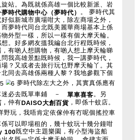
凱旋站。為既就係高雄一個比較新派、岩
。 夢時代其
一夢時代購物中心（夢時代）
就好似新城市廣場咁大，除左商場之外，
。而夢時代同台北既美麗華商場基本上係
築物外型一樣，所以一樣有個大摩天輪。
感想。好多網友搵我編台北行程既時候，
場，有啲人想購物，有啲人想上摩天輪睇
人問我高雄景點既時候，我一講夢時代，
商場？又或者去旅行玩乜野摩天輪丫。其
台北同去高雄係兩種人黎？我地參觀下個
夢時代除左大之外，其實真係應有
車迷必去既單車鋪 －
。另
單車喜客
，仲有
，即係十蚊店。
店
DAISO
大創百貨
咩野玩，我唔肯定依傢仲有冇呢個搖控車
車係可以即場租的，幾十蚊玩十幾分鐘咁
既空中主題樂園，有小型海盜船
y 100
出名既一定係大摩天輪啦。 食肆方面，