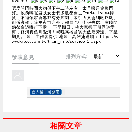
紹架喇）
呢度開門時間大約係下午二時左右，太早嚟只會摸門
釘。以前嚟呢度既女士們多數都會去Etude House掃
貨，不過依家香港都有分店喇，吸引力又會細咗啲喇。
但係高雄，除左夜市之外，都無乜行街好去處。有時間
點都會過嚟行下啦！ 下星期日，帶大家搭下船同遊愛
河，條河真係叫愛河！就喺高雄國賓大飯店旁邊。下星
期見。 圖：由作者提供
地圖：高雄捷運網：
https://w
ww.krtco.com.tw/train_info/service-1.aspx
排列方式:
發表意見
相關文章