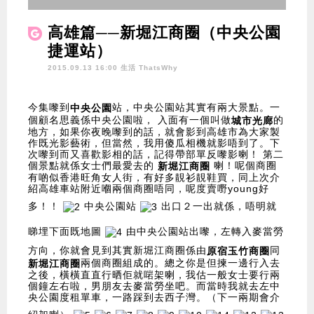
高雄篇──新堀江商圈（中央公園
捷運站）
2015.09.13 16:00 生活
ThatsWhy
今集嚟到
站，中央公園站其實有兩大景點。一
中央公園
個顧名思義係中央公園啦， 入面有一個叫做
的
城市光廊
地方，如果你夜晚嚟到的話，就會影到高雄市為大家製
作既光影藝術，但當然，我用傻瓜相機就影唔到了。下
次嚟到而又喜歡影相的話，記得帶部單反嚟影喇！ 第二
個景點就係女士們最愛去的
喇！呢個商圈
新堀江商圈
有啲似香港旺角女人街，有好多靚衫靚鞋買，同上次介
紹高雄車站附近嗰兩個商圈唔同，呢度賣嘢young好
多！！
中央公園站
出口２一出就係，唔明就
睇埋下面既地圖
由中央公園站出嚟，左轉入麥當勞
方向，你就會見到其實新堀江商圈係由
同
原宿玉竹商圈
兩個商圈組成的。總之你是但揀一邊行入去
新堀江商圈
之後，橫橫直直行晒佢就啱架喇，我估一般女士要行兩
個鐘左右啦，男朋友去麥當勞坐吧。而當時我就去左中
央公園度租單車，一路踩到去西子灣。（下一兩期會介