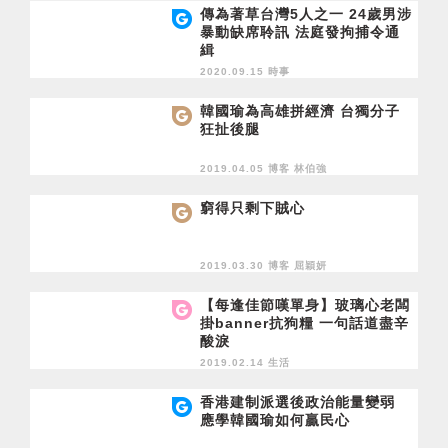
傳為著草台灣5人之一 24歲男涉
暴動缺席聆訊 法庭發拘捕令通
緝
2020.09.15 時事
韓國瑜為高雄拼經濟 台獨分子
狂扯後腿
2019.04.05 博客
林伯強
窮得只剩下賊心
2019.03.30 博客
屈穎妍
【每逢佳節嘆單身】玻璃心老闆
掛banner抗狗糧 一句話道盡辛
酸淚
2019.02.14 生活
香港建制派選後政治能量變弱
應學韓國瑜如何贏民心