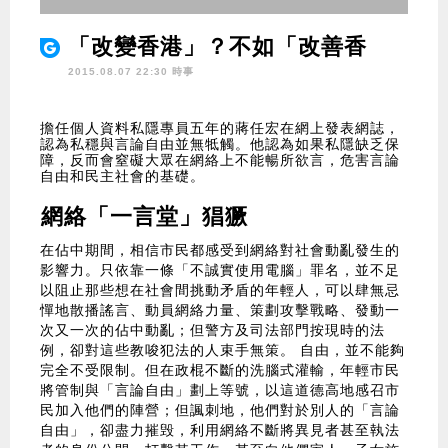
「改變香港」？不如「改善香
港」
2015.08.07 22:30 時事
擔任個人資料私隱專員五年的蔣任宏在網上發表網誌，
認為私穩與言論自由並無牴觸。他認為如果私隱缺乏保
障，反而會窒礙大眾在網絡上不能暢所欲言，危害言論
自由和民主社會的基礎。
網絡「一言堂」猖獗
在佔中期間，相信市民都感受到網絡對社會動亂發生的
影響力。只依靠一條「不誠實使用電腦」罪名，並不足
以阻止那些想在社會間挑動矛盾的年輕人，可以肆無忌
憚地散播謠言、動員網絡力量、策劃攻擊戰略、發動一
次又一次的佔中動亂；但警方及司法部門按現時的法
例，卻對這些教唆犯法的人束手無策。 自由，並不能夠
完全不受限制。但在政棍不斷的洗腦式灌輸，年輕市民
將管制與「言論自由」劃上等號，以這道德高地感召市
民加入他們的陣營；但諷刺地，他們對於別人的「言論
自由」，卻盡力摧毁，利用網絡不斷將異見者甚至執法