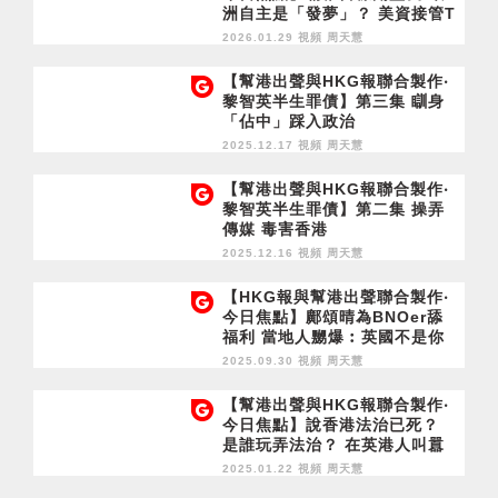
洲自主是「發夢」？ 美資接管T
ikTok掀出走潮 美國人寧信中資
2026.01.29 視頻
周天慧
不信特朗普
【幫港出聲與HKG報聯合製作‧
黎智英半生罪債】第三集 瞓身
「佔中」踩入政治
2025.12.17 視頻
周天慧
【幫港出聲與HKG報聯合製作‧
黎智英半生罪債】第二集 操弄
傳媒 毒害香港
2025.12.16 視頻
周天慧
【HKG報與幫港出聲聯合製作‧
今日焦點】鄺頌晴為BNOer舔
福利 當地人嬲爆︰英國不是你
爹哋及祖國！放題打包掀公審爭
2025.09.30 視頻
周天慧
議 顧客也應有質素
【幫港出聲與HKG報聯合製作‧
今日焦點】說香港法治已死？
是誰玩弄法治？ 在英港人叫囂
堵路 有膽學「佔中」塞79日 睇
2025.01.22 視頻
周天慧
英國點對你！