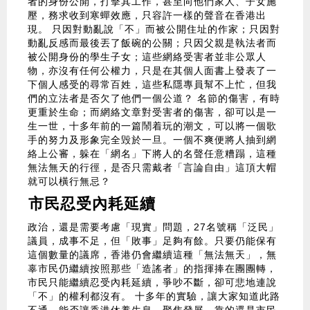
者的身份公開，打擊其工作，甚至向他們家人、子女施
壓，務求收到寒蟬效應，只容許一樣的聲音在香港出
現。 只因對動亂說「不」而被公開住址的作家；只因對
動亂反感而最後丟了飯碗的公關；只因父親是執法者而
被公開身份的學生子女；這些網絡受害者並非公眾人
物，亦沒有任何公權力，只是在其個人面書上發表了一
下個人感受的尋常百姓，這些私隱專員幫不上忙，但我
們的立法者是否欠了他們一個公道？ 名節的傷害，有時
更重於生命；而網絡文章對受害者的傷害，卻可以是一
生一世，十多年前的一篇鬧着玩的潮文，可以將一個歌
手的努力及形象完全毁於一旦。一個不爽便將人抽到網
絡上公審，躲在「網名」下將人的名聲任意糟蹋，這種
無法無天的行徑，是否只需戴者「言論自由」這頂大帽
就可以橫行無忌？
市民忍受內耗延續
政治，還是需要考慮「現實」問題，27名號稱「泛民」
議員，成事不足，但「敗事」足夠有餘。只要仍能保有
這個數量的議席，香港仍會繼續這種「無法無天」，無
辜市民仍繼續按照那些「造謠者」的指揮捧在團團轉，
市民只能繼續忍受內耗延續，爭吵不斷，卻可悲地連說
「不」的權利都沒有。 十多年的實驗，讓大家知道此路