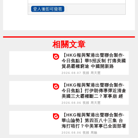
相關文章
【HKG報與幫港出聲聯合製作‧
今日焦點】華5招反制 打痛美國
貿易霸權窮途 中國開新路
2026.08.07 視頻
周天慧
【HKG報與幫港出聲聯合製作‧
今日焦點】打伊朗傳導彈近清倉
美國三大霸權斷二？軍事崩 經
濟損
2026.08.06 視頻
周天慧
【HKG報與幫港出聲聯合製作‧
華山論勢】第四百八十三集 台
海打唔打？中美軍事已全面部署
2028年1月台灣選舉是臨界點？
2026.08.06 視頻
周融