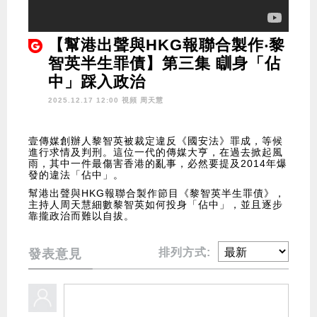
【幫港出聲與HKG報聯合製作‧黎
智英半生罪債】第三集 瞓身「佔
中」踩入政治
2025.12.17 12:00 視頻
周天慧
壹傳媒創辦人黎智英被裁定違反《國安法》罪成，等候
進行求情及判刑。這位一代的傳媒大亨，在過去掀起風
雨，其中一件最傷害香港的亂事，必然要提及2014年爆
發的違法「佔中」。
幫港出聲與HKG報聯合製作節目《黎智英半生罪債》，
主持人周天慧細數黎智英如何投身「佔中」，並且逐步
靠攏政治而難以自拔。
排列方式:
發表意見